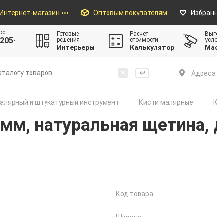
Интернет-магазин
Оптовым покупателям
Избран
ос
Готовые
Расчет
Выг
205-
решения
стоимости
усл
Интерьеры
Калькулятор
Ма
Адреса 
алярный и штукатурный инструмент
Кисти малярные
К
5мм, натуральная щетина, 
Код товара