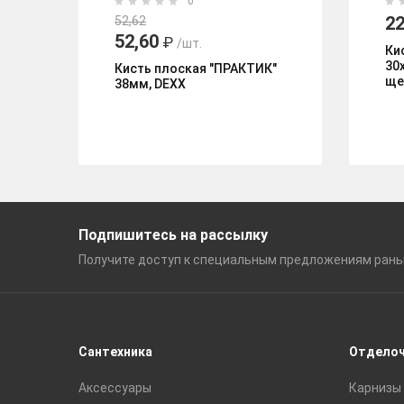
0
22
52,62
52,60
₽
/шт.
Ки
30
Кисть плоская "ПРАКТИК"
ще
38мм, DEXX
Подпишитесь на рассылку
Получите доступ к специальным
предложениям ран
Сантехника
Отдело
Аксессуары
Карнизы 