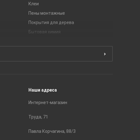
Клеи
Global Ti
Пены монтажные
Gracia C
Покрытия для дерева
Unitile
Бытовая химия
Керамич
Краски
ЛБ Кера
Эмали
Тянь-Ш
Подготовка поверхности
Принадл
Строите
Наши адреса
Интернет-магазин
Труда, 71
Павла Корчагина, 88/3