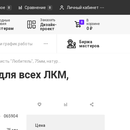
ное
Сравнение
Личный кабинет
0
0
Заказать
одные
В
0
овия
корзине
Дизайн-
стерам
0 ₽
проект
Биржа
и график работы
мастеров
исть "Любитель", 75мм, натур...
для всех ЛКМ,
065904
Цена