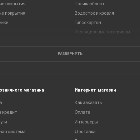
ые покрытия
Поликарбонат
ые покрытия
Водосток и кровля
ники
Гипсокартон
Изоляционные материалы
Кирпич
Листовые материалы
РАЗВЕРНУТЬ
Пиломатериалы
Сайдинг
Строительные блоки
Сухие смеси
розничного магазина
Интернет-магазин
Сетки строительные
а
Как заказать
Тротуарная плитка и бордюры
в кредит
Оплата
уги
Интерьеры
ная система
Доставка