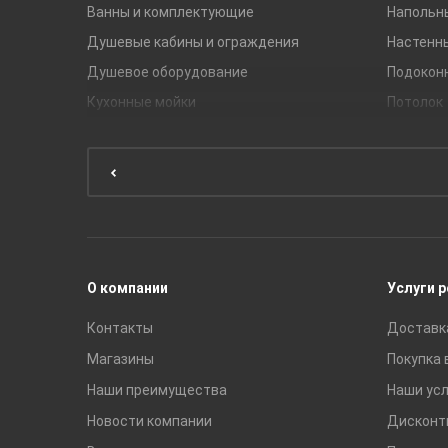
Ванны и комплектующие
Напольн
Душевые кабины и ограждения
Настенн
Душевое оборудование
Подокон
Кухонные мойки
Потолок
Мебель для ванной комнаты
Мебель для кухни
Унитазы и инсталляции
Раковины
Смесители
О компании
Услуги 
Контакты
Доставк
Магазины
Покупка 
Наши преимущества
Наши усл
Новости компании
Дисконт