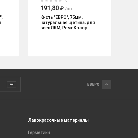
0
191,80
2
₽
/шт.
",
Кисть "ЕВРО", 75мм,
Ки
я
натуральная щетина, для
"U
всех ЛКМ, РемоКолор
63
ВВЕРХ
Лакокрасочные материалы
Керамич
Герметики
Royce