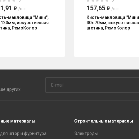
0
0
1,91
157,65
₽
₽
/шт.
/шт.
сть-макловица "Мини",
Кисть-макловица "Мини
х120мм, искусственная
30х 70мм, искусственна
тина, РемоКолор
щетина, РемоКолор
ьше
других
чные материалы
Строительные материалы
для штор и фурнитура
Электроды