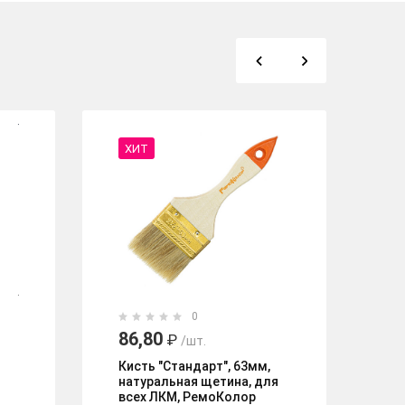
ХИТ
%
0
86,80
48
₽
/шт.
4
Кисть "Стандарт", 63мм,
натуральная щетина, для
Ки
всех ЛКМ, РемоКолор
30