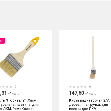
ИТ
0
0
,31
147,60
₽
₽
/шт.
/шт.
сть "Любитель", 75мм,
Кисть радиаторная 2,5",
туральная щетина, для
деревянная ручка, для
ех ЛКМ, РемоКолор
всех видов ЛКМ,