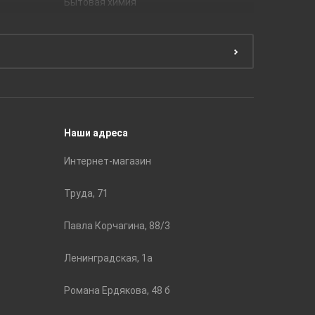
Бытовая химия
Керамич
Краски
ЛБ Кера
Эмали
Тянь-Ш
Подготовка поверхности
Принадл
Строите
Наши адреса
Интернет-магазин
Труда, 71
Павла Корчагина, 88/3
Ленинградская, 1а
Романа Ердякова, 48 б