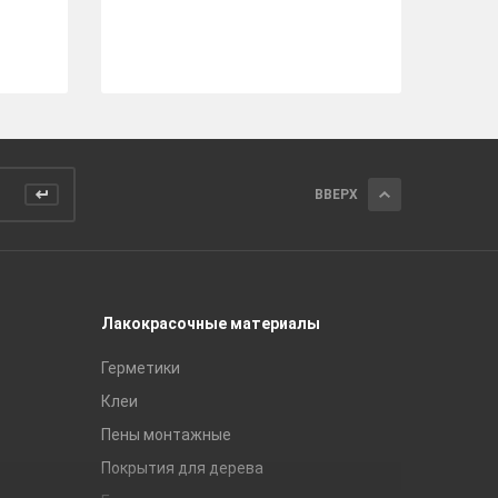
ра
ру
ВВЕРХ
Лакокрасочные материалы
Керамич
Герметики
Royce
Клеи
Global Ti
Пены монтажные
Gracia C
Покрытия для дерева
Unitile