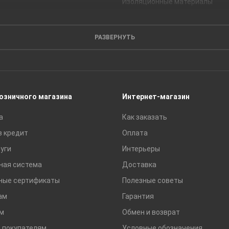
Изоляционные материалы
Кирпич
Листовые материалы
РАЗВЕРНУТЬ
Пиломатериалы
Сайдинг
Строительные блоки
Сухие смеси
розничного магазина
Интернет-магазин
Сетки строительные
а
Как заказать
Тротуарная плитка и бордюры
в кредит
Оплата
уги
Интерьеры
ная система
Доставка
ные сертификаты
Полезные советы
ам
Гарантия
м
Обмен и возврат
 покупателям
Условные обозначения