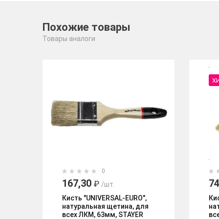
Похожие товары
Товары аналоги
Х
0
167,30
74
₽
/шт.
Кисть "UNIVERSAL-EURO",
Ки
натуральная щетина, для
на
всех ЛКМ, 63мм, STAYER
вс