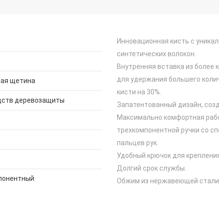
Инновационная кисть с уника
синтетических волокон.
Внутренняя вставка из более 
для удержания большего коли
ая щетина
кисти на 30%.
дств деревозащиты
Запатентованный дизайн, соз
Максимально комфортная рабо
трехкомпонентной ручки со сп
пальцев рук.
Удобный крючок для крепления
Долгий срок службы.
понентный
Обжим из нержавеющей стали