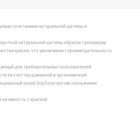
льным сочетанием натуральной щетины и
короткой натуральной щетины образует резервуар
чества краски, что увеличивает производительность
данный для требовательных пользователей.
та за счет продуманной и эргономичной
ециальной зоной GripZone против скольжения
 на емкость с краской.
.