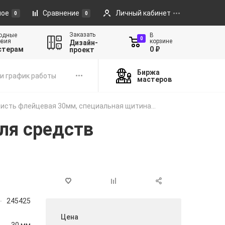
ное
Сравнение
Личный кабинет
0
0
Заказать
одные
В
0
овия
корзине
Дизайн-
стерам
0 ₽
проект
Биржа
и график работы
мастеров
исть флейцевая 30мм, специальная щитина...
ля средств
245425
Цена