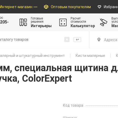
Интернет-магазин
Оптовым покупателям
Избран
ос
Готовые
Расчет
Выг
205-
решения
стоимости
усл
Интерьеры
Калькулятор
Ма
Адреса 
алярный и штукатурный инструмент
Кисти малярные
К
мм, специальная щитина д
чка, ColorExpert
Код товара