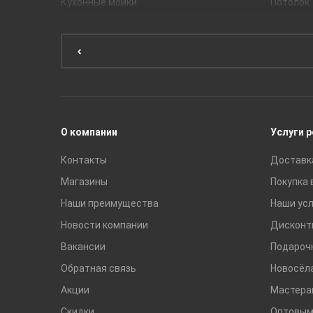
Кухонные мойки
Потолок
Мебель для ванной комнаты
Мебель для кухни
Унитазы и инсталляции
Раковины
Смесители
О компании
Услуги 
Контакты
Доставк
Магазины
Покупка 
Наши преимущества
Наши усл
Новости компании
Дисконт
Вакансии
Подароч
Обратная связь
Новосёл
Акции
Мастера
Скидки
Оптовым