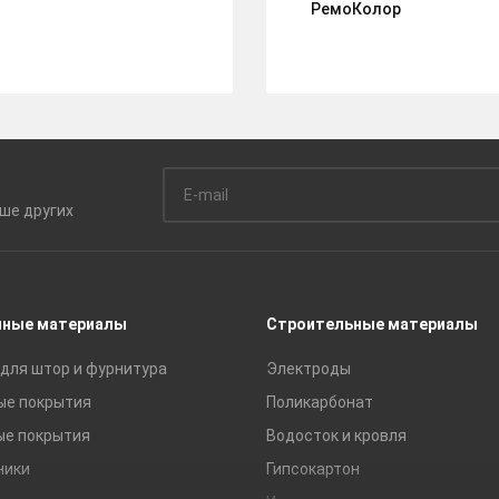
РемоКолор
ьше
других
чные материалы
Строительные материалы
для штор и фурнитура
Электроды
ые покрытия
Поликарбонат
ые покрытия
Водосток и кровля
ники
Гипсокартон