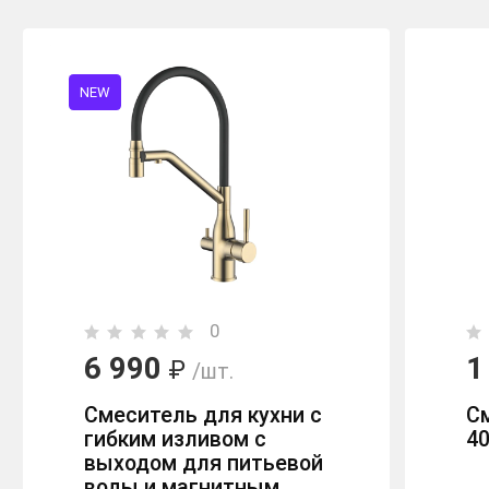
NEW
0
6 990
1
₽
/шт.
Смеситель для кухни с
С
гибким изливом с
40
выходом для питьевой
воды и магнитным