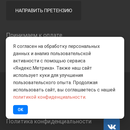
НАПРАВИТЬ ПРЕТЕНЗИЮ
Принимаем к оплате
Я согласен на обработку персональных
данных и анализ пользовательской
активности с помощью сервиса
«Яндекс.Метрика». Также наш сайт
использует куки для улучшения
пользовательского опыта. Продолжая
+7 8332
205-805
ВВЕРХ
использовать сайт, вы соглашаетесь с нашей
политикой конфиденциальности
.
© Все права защищены
ИП Баранов А.С. 2026
OK
Политика конфиденциальности