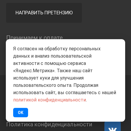
НАПРАВИТЬ ПРЕТЕНЗИЮ
Принимаем к оплате
Я согласен на обработку персональных
данных и анализ пользовательской
активности с помощью сервиса
«Яндекс.Метрика». Также наш сайт
использует куки для улучшения
пользовательского опыта. Продолжая
+7 8332
205-805
ВВЕРХ
использовать сайт, вы соглашаетесь с нашей
политикой конфиденциальности
.
© Все права защищены
ИП Баранов А.С. 2026
OK
Политика конфиденциальности