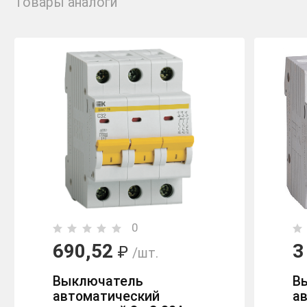
Товары аналоги
0
690,52
3
₽
/шт.
Выключатель
В
автоматический
а