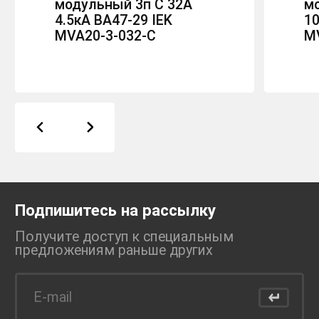
модульный 3п C 32А
м
4.5кА ВА47-29 IEK
10
MVA20-3-032-C
M
Подпишитесь на рассылку
Получите доступ к специальным
предложениям раньше
других