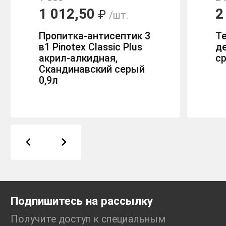
1 012,50
2
₽
/шт.
Пропитка-антисептик 3
Т
в1 Pinotex Classic Plus
д
акрил-алкидная,
с
Скандинавский серый
0,9л
Подпишитесь на рассылку
Получите доступ к специальным