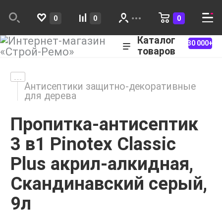
0
0
0
Каталог
30 000+
товаров
Антисептики защитно-декоративные
для дерева
Пропитка-антисептик
3 в1 Pinotex Classic
Plus акрил-алкидная,
Скандинавский серый,
9л