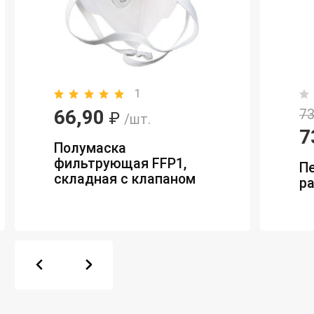
1
66,90
73
₽
/шт.
7
Полумаска
фильтрующая FFP1,
П
складная с клапаном
ра