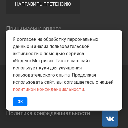
НАПРАВИТЬ ПРЕТЕНЗИЮ
Принимаем к оплате
Я согласен на обработку персональных
данных и анализ пользовательской
активности с помощью сервиса
«Яндекс.Метрика». Также наш сайт
использует куки для улучшения
пользовательского опыта. Продолжая
+7 8332
205-805
ВВЕРХ
использовать сайт, вы соглашаетесь с нашей
политикой конфиденциальности
.
© Все права защищены
ИП Баранов А.С. 2026
OK
Политика конфиденциальности