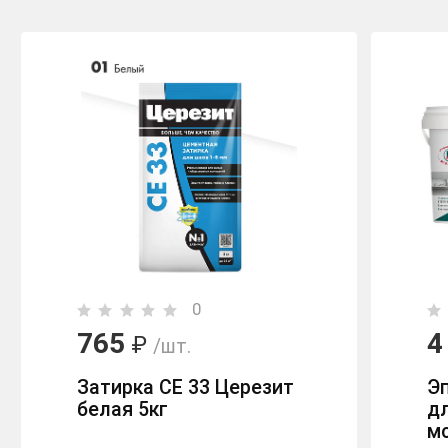
0
765
4
₽
/шт.
Затирка CE 33 Церезит
Э
белая 5кг
дл
мо