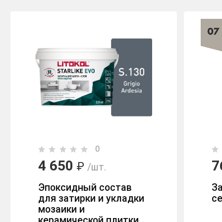
0
4 650
7
₽
/шт.
Эпокcидный состав
За
для затирки и укладки
се
мозаики и
керамической плитки