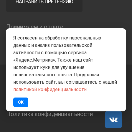
НАПРАВИТЬ ПРЕТЕНЗИЮ
Принимаем к оплате
Я согласен на обработку персональных
данных и анализ пользовательской
активности с помощью сервиса
«Яндекс.Метрика». Также наш сайт
использует куки для улучшения
пользовательского опыта. Продолжая
+7 8332
205-805
ВВЕРХ
использовать сайт, вы соглашаетесь с нашей
политикой конфиденциальности
.
© Все права защищены
ИП Баранов А.С. 2026
OK
Политика конфиденциальности