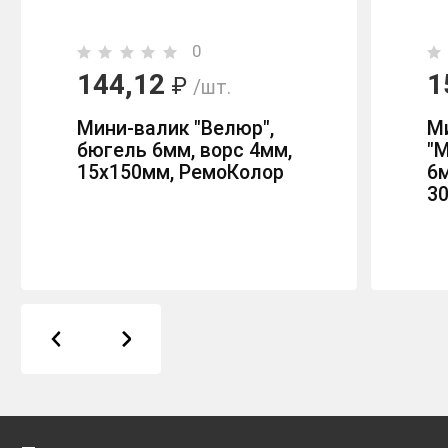
0
144,12
1
₽
/шт.
Мини-валик "Велюр",
М
бюгель 6мм, ворс 4мм,
"М
15х150мм, РемоКолор
6м
3