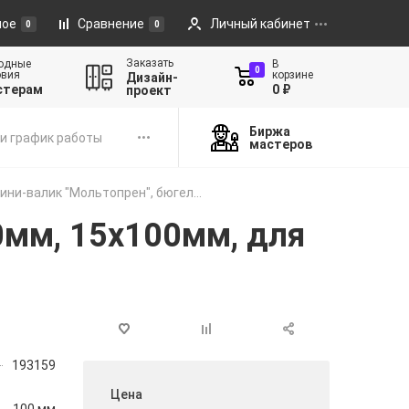
ное
Сравнение
Личный кабинет
0
0
Заказать
одные
В
0
овия
корзине
Дизайн-
стерам
0 ₽
проект
Биржа
и график работы
мастеров
ини-валик "Мольтопрен", бюгел...
0мм, 15х100мм, для
193159
Цена