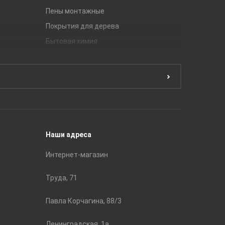
Пены монтажные
Gracia C
Покрытия для дерева
Unitile
Бытовая химия
Керамич
Краски
ЛБ Кера
Эмали
Тянь-Ш
Подготовка поверхности
Принадл
Строите
Наши адреса
Интернет-магазин
Труда, 71
Павла Корчагина, 88/3
Ленинградская, 1а