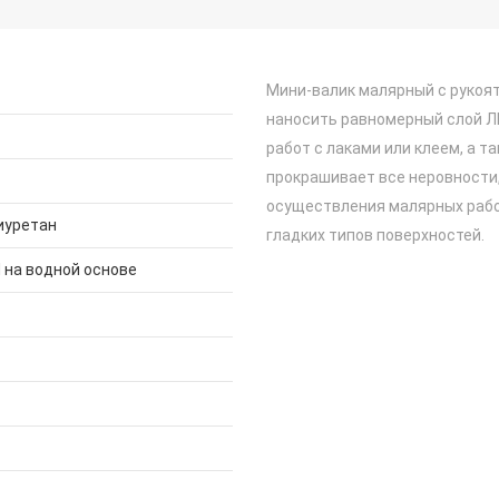
Мини-валик малярный с рукоят
наносить равномерный слой ЛК
работ с лаками или клеем, а т
прокрашивает все неровности,
осуществления малярных рабо
иуретан
гладких типов поверхностей.
 на водной основе