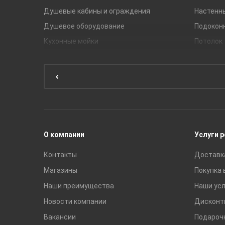
Душевые кабины и ограждения
Настенн
Душевое оборудование
Подокон
Кухонные мойки
Потолок
Мебель для ванной комнаты
Мебель для кухни
Унитазы и инсталляции
Раковины
Смесители
О компании
Услуги 
Контакты
Доставк
Магазины
Покупка 
Наши преимущества
Наши усл
Новости компании
Дисконт
Вакансии
Подароч