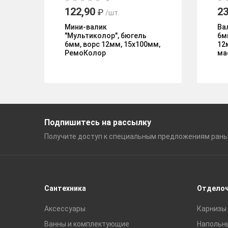
122,90
23
₽
/шт.
Мини-валик
Ва
"Мультиколор", бюгель
6м
6мм, ворс 12мм, 15х100мм,
12
РемоКолор
ма
Подпишитесь на рассылку
Получите доступ к специальным
предложениям ран
Сантехника
Отдело
Аксессуары
Карнизы 
Ванны и комплектующие
Напольн