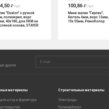
4,50
100,86
₽
₽
/шт.
/шт.
лик "Dualon" с ручкой
Мини-валик "Гирпан",
м, полиакрил, ворс
бюгель 6мм, ворс 12мм,
мм, 40х180, для ЛКМ на
15х 55мм, РемоКолор
сляной основе, STAYER
ьше
других
чные материалы
Строительные материалы
для штор и фурнитура
Электроды
ые покрытия
Поликарбонат