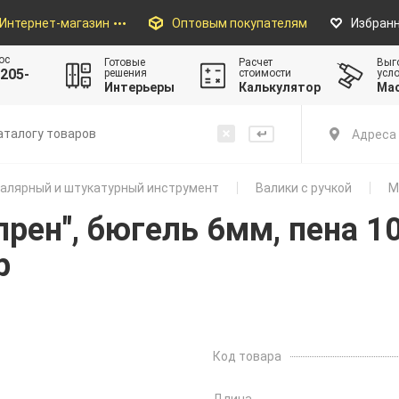
Интернет-магазин
Оптовым покупателям
Избран
ос
Готовые
Расчет
Выг
205-
решения
стоимости
усл
Интерьеры
Калькулятор
Ма
Адреса 
алярный и штукатурный инструмент
Валики с ручкой
М
рен", бюгель 6мм, пена 1
р
Код товара