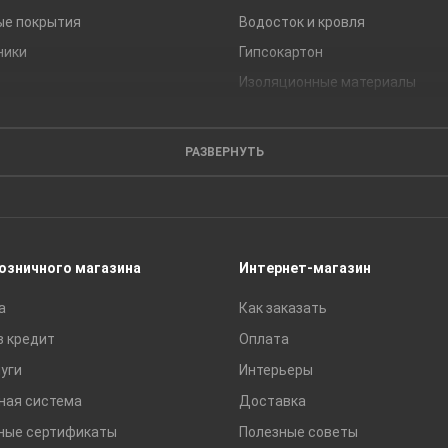
ые покрытия
Водосток и кровля
ники
Гипсокартон
Изоляционные материалы
Кирпич
Листовые материалы
РАЗВЕРНУТЬ
Пиломатериалы
Сайдинг
Строительные блоки
Сухие смеси
розничного магазина
Интернет-магазин
Сетки строительные
а
Как заказать
Тротуарная плитка и бордюры
в кредит
Оплата
уги
Интерьеры
ная система
Доставка
ные сертификаты
Полезные советы