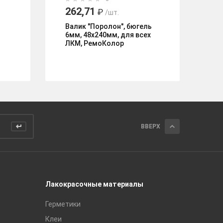
262,71
4
₽
/шт.
Валик "Поролон", бюгель
Ва
6мм, 48х240мм, для всех
по
ЛКМ, РемоКолор
во
вс
Р
ВВЕРХ
Лакокрасочные материалы
Керамич
Герметики
Royce
Клеи
Global Ti