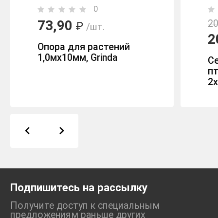
0
73,90
20
₽
/шт.
2
Опора для растений
1,0мх10мм, Grinda
С
пт
2х
Подпишитесь на рассылку
Получите доступ к специальным
предложениям раньше
других