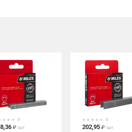
0
0
8,36
202,95
₽
₽
/шт.
/шт.