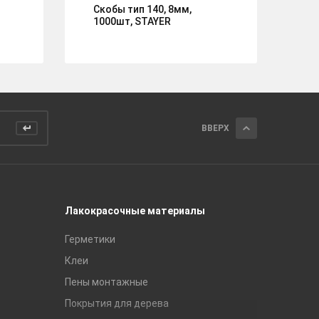
Скобы тип 140, 8мм,
Ск
1000шт, STAYER
Mi
ВВЕРХ
Лакокрасочные материалы
Керамич
Герметики
Royce
Клеи
Global Ti
Пены монтажные
Gracia C
Покрытия для дерева
Unitile