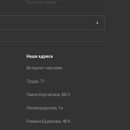
Бытовая химия
Керамич
Краски
ЛБ Кера
Эмали
Тянь-Ш
Подготовка поверхности
Принадл
Строите
Наши адреса
Интернет-магазин
Труда, 71
Павла Корчагина, 88/3
Ленинградская, 1а
Романа Ердякова, 48 б