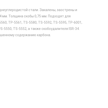
еднеуглеродистой стали. Закалены, заострены и
4 мм. Толщина скобы 0,75 мм. Подходят для
560, TP-5561, TS-5580, TS-5592, TS-5595, TP-6001,
PS-5550, TS-5552, а также скобоудалителя ISR-34.
ышенному содержанию карбона.