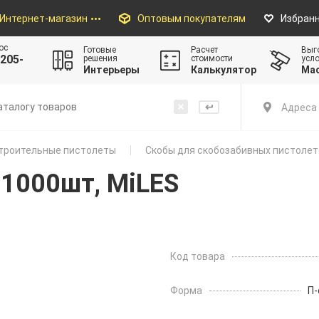
Интернет-магазин
Оптовым покупателям
Избран
ос
Готовые
Расчет
Выг
205-
решения
стоимости
усл
Интерьеры
Калькулятор
Ма
Адреса 
троительные пистолеты
Скобы для скобозабивных пистолет
 1000шт, MiLES
Код товара
Форма
П-