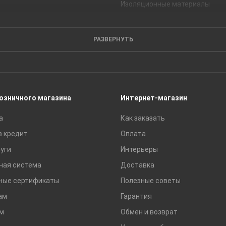
Изоляционные материалы
Кирпич
Листовые материалы
РАЗВЕРНУТЬ
Пиломатериалы
Сайдинг
Строительные блоки
Сухие смеси
розничного магазина
Интернет-магазин
Сетки строительные
а
Как заказать
Тротуарная плитка и бордюры
в кредит
Оплата
уги
Интерьеры
ная система
Доставка
ные сертификаты
Полезные советы
ам
Гарантия
м
Обмен и возврат