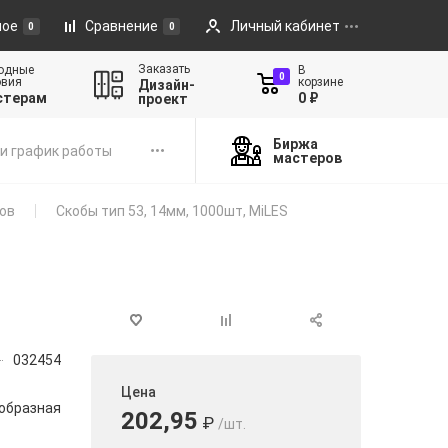
ное
Сравнение
Личный кабинет
0
0
Заказать
одные
В
0
овия
корзине
Дизайн-
стерам
0 ₽
проект
Биржа
и график работы
мастеров
ов
Скобы тип 53, 14мм, 1000шт, MiLES
032454
Цена
образная
202,95
₽
/шт.