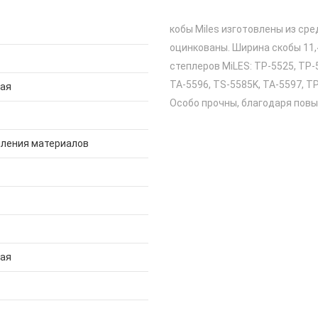
кобы Miles изготовлены из ср
оцинкованы. Ширина скобы 11,
степлеров MiLES: TP-5525, TP-5
TA-5596, TS-5585K, TA-5597, T
ная
Особо прочны, благодаря пов
пления материалов
ная