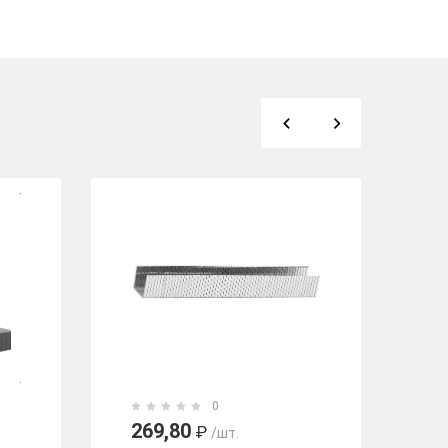
0
269,80
1
₽
/шт.