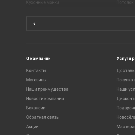
Кухонные мойки
Потолок
Мебель для ванной комнаты
Мебель для кухни
Унитазы и инсталляции
Раковины
Смесители
О компании
Услуги 
Контакты
Доставк
Магазины
Покупка 
Наши преимущества
Наши усл
Новости компании
Дисконт
Вакансии
Подароч
Обратная связь
Новосёл
Акции
Мастера