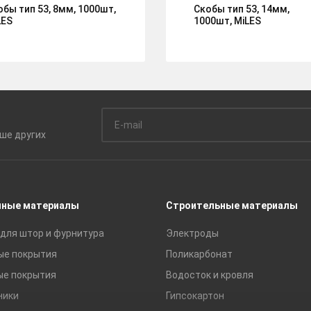
обы тип 53, 8мм, 1000шт,
Скобы тип 53, 14мм,
LES
1000шт, MiLES
ьше
других
чные материалы
Строительные материалы
для штор и фурнитура
Электроды
ые покрытия
Поликарбонат
ые покрытия
Водосток и кровля
ники
Гипсокартон