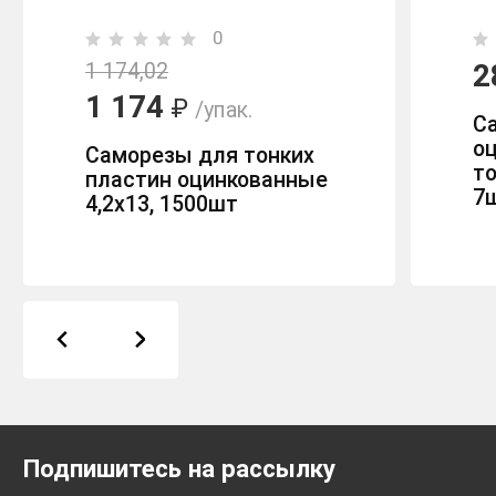
0
2
1 174,02
1 174
₽
/упак.
С
о
Саморезы для тонких
то
пластин оцинкованные
7
4,2х13, 1500шт
Подпишитесь на рассылку