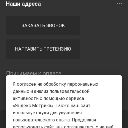
Наши адреса
ЗАКАЗАТЬ ЗВОНОК
НАПРАВИТЬ ПРЕТЕНЗИЮ
Принимаем к оплате
Я согласен на обработку персональных
данных и анализ пользовательской
активности с помощью сервиса
«Яндекс.Метрика». Также наш сайт
использует куки для улучшения
пользовательского опыта. Продолжая
+7 8332
205-805
ВВЕРХ
использовать сайт, вы соглашаетесь с нашей