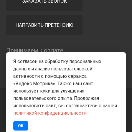
ЗАКАЗАТЬ ЗВОНОК
НАПРАВИТЬ ПРЕТЕНЗИЮ
Принимаем к оплате
Я согласен на обработку персональных
данных и анализ пользовательской
активности с помощью сервиса
«Яндекс.Метрика». Также наш сайт
использует куки для улучшения
пользовательского опыта. Продолжая
+7 8332
205-805
ВВЕРХ
использовать сайт, вы соглашаетесь с нашей
политикой конфиденциальности
.
© Все права защищены
ИП Баранов А.С. 2026
OK