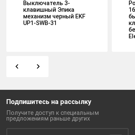
Выключатель 3-
Ро
клавишный Эпика
16
механизм черный EKF
б
UP1-SWB-31
к
б
El
Подпишитесь на рассылку
Получите доступ к специальным
предложениям раньше
других