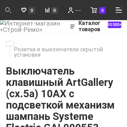
0
0
0
Каталог
30 000+
товаров
Розетки и выключатели скрытой
установки
Выключатель
клавишный ArtGallery
(сх.5а) 10AX с
подсветкой механизм
шампань Systeme