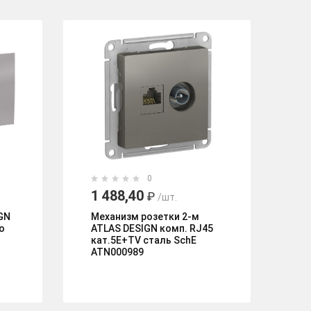
0
1 488,40
3
₽
/шт.
GN
Механизм розетки 2-м
М
о
ATLAS DESIGN комп. RJ45
св
кат.5E+TV сталь SchE
по
ATN000989
бе
67