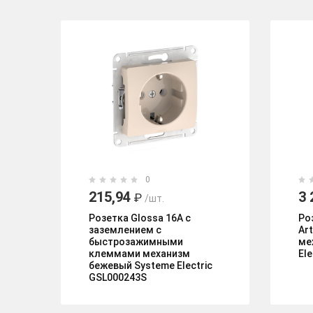
0
215,94
3 
₽
/шт.
Розетка Glossa 16А с
Ро
заземлением с
Art
быстрозажимными
ме
клеммами механизм
El
бежевый Systeme Electric
GSL000243S