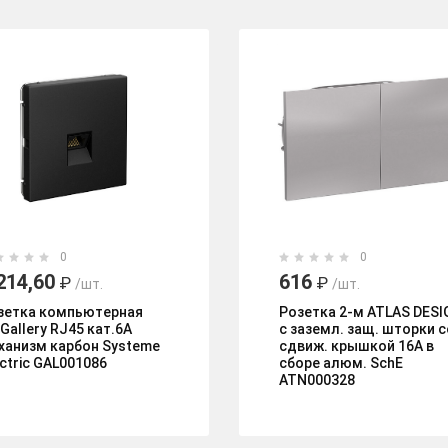
0
0
214,60
616
₽
₽
/шт.
/шт.
зетка компьютерная
Розетка 2-м ATLAS DESI
Gallery RJ45 кат.6A
с заземл. защ. шторки с
ханизм карбон Systeme
сдвиж. крышкой 16А в
ectric GAL001086
сборе алюм. SchE
ATN000328