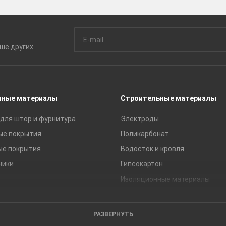
ьше
других
чные материалы
Строительные материалы
для штор и фурнитура
Электроды
ые покрытия
Поликарбонат
ые покрытия
Водосток и кровля
ники
Гипсокартон
Изоляционные материалы
Кирпич
Листовые материалы
РАЗВЕРНУТЬ
Пиломатериалы