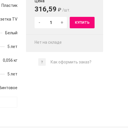
Цена
Пластик
316,59
₽
/шт.
зетка TV
-
+
КУПИТЬ
Белый
Нет на складе
5 лет
0,056 кг
Как оформить заказ?
5 лет
Винтовое