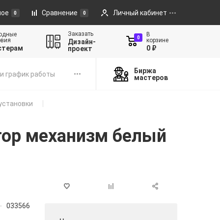
ное
Сравнение
Личный кабинет
0
0
Заказать
одные
В
0
овия
корзине
Дизайн-
стерам
0 ₽
проект
Биржа
и график работы
мастеров
установки
тор механизм белый
033566