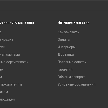
Сайдинг
Строительные блоки
Сухие смеси
розничного магазина
Интернет-магазин
Сетки строительные
а
Как заказать
Тротуарная плитка и бордюры
в кредит
Оплата
уги
Интерьеры
ная система
Доставка
ные сертификаты
Полезные советы
ам
Гарантия
м
Обмен и возврат
 покупателям
Условные обозначения
икам
площадей