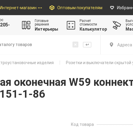
Интернет-магазин
Оптовым покупателям
Избран
ос
Готовые
Расчет
Выг
205-
решения
стоимости
усл
Интерьеры
Калькулятор
Ма
Адреса 
троустановочные изделия
Розетки и выключатели скрытой 
ная оконечная W59 коннек
-151-1-86
Код товара