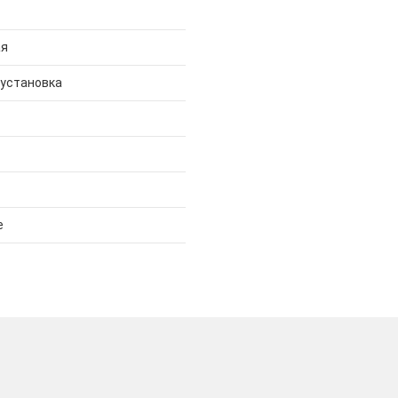
ая
 установка
е