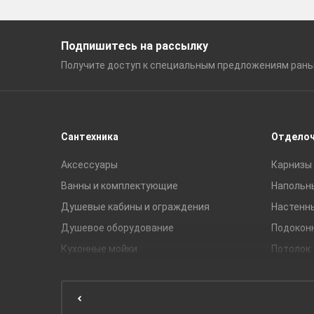
Подпишитесь на рассылку
Получите доступ к специальным
предложениям ран
Сантехника
Отдело
Аксессуары
Карнизы 
Ванны и комплектующие
Напольн
Душевые кабины и ограждения
Настенн
Душевое оборудование
Подокон
Кухонные мойки
Потолок
Мебель для ванной комнаты
Мебель для кухни
Унитазы и инсталляции