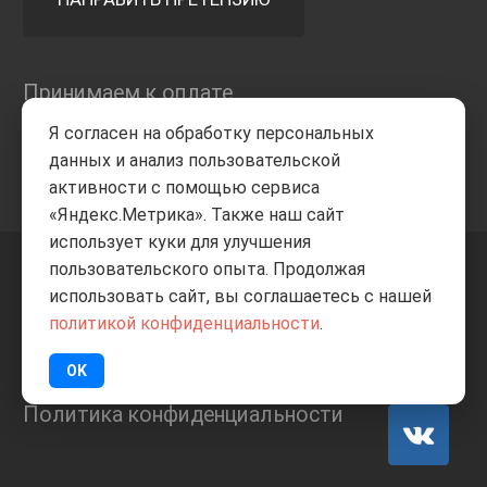
Принимаем к оплате
Я согласен на обработку персональных
данных и анализ пользовательской
активности с помощью сервиса
«Яндекс.Метрика». Также наш сайт
использует куки для улучшения
пользовательского опыта. Продолжая
+7 8332
205-805
ВВЕРХ
использовать сайт, вы соглашаетесь с нашей
политикой конфиденциальности
.
© Все права защищены
ИП Баранов А.С. 2026
OK
Политика конфиденциальности