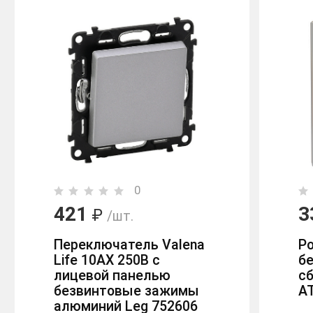
0
421
3
₽
/шт.
Переключатель Valena
Р
Life 10АХ 250В с
бе
лицевой панелью
с
безвинтовые зажимы
A
алюминий Leg 752606