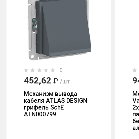
0
452,62
9
₽
/шт.
Механизм вывода
М
кабеля ATLAS DESIGN
Va
грифель SchE
2х
ATN000799
п
б
ал