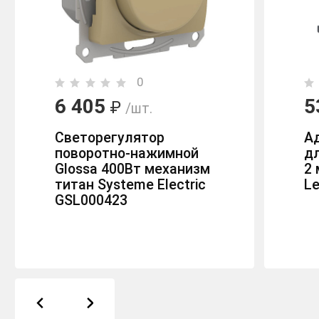
0
6 405
5
₽
/шт.
Светорегулятор
Ад
поворотно-нажимной
д
Glossa 400Вт механизм
2
титан Systeme Electric
Le
GSL000423