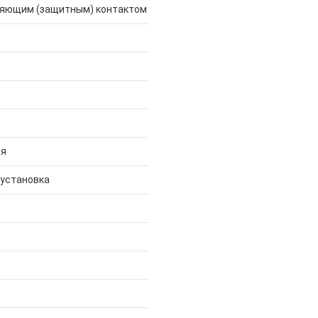
ляющим (защитным) контактом
ая
 установка