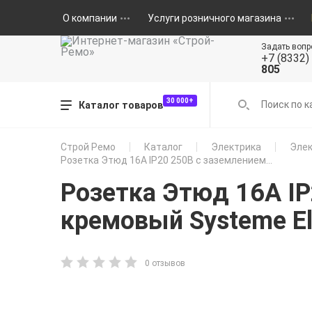
О компании
Услуги розничного магазина
Задать вопр
+7 (8332)
805
30 000+
Каталог товаров
Строй Ремо
Каталог
Электрика
Элек
Розетка Этюд 16А IP20 250В с заземлением...
Розетка Этюд 16А I
кремовый Systeme El
0 отзывов