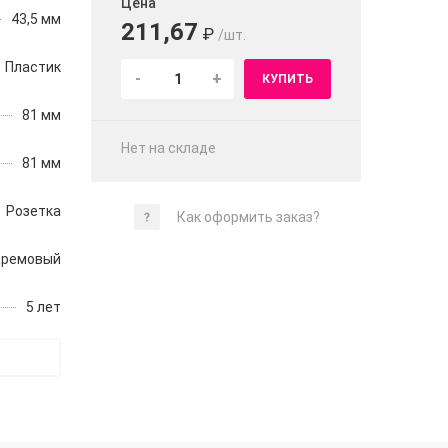
Цена
43,5 мм
211,67
₽
/шт.
Пластик
-
+
КУПИТЬ
81 мм
Нет на складе
81 мм
Розетка
Как оформить заказ?
Кремовый
5 лет