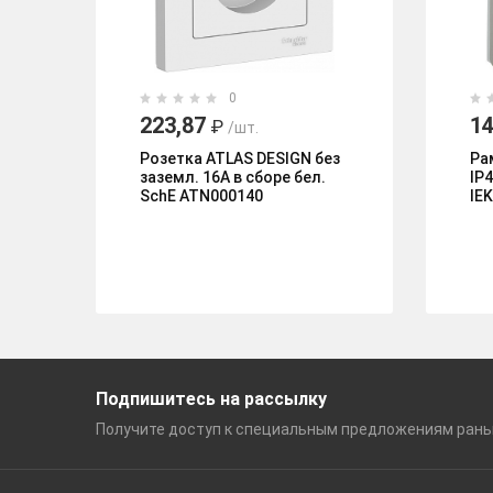
0
223,87
14
₽
/шт.
Розетка ATLAS DESIGN без
Ра
заземл. 16А в сборе бел.
IP
SchE ATN000140
IE
Подпишитесь на рассылку
Получите доступ к специальным
предложениям ран