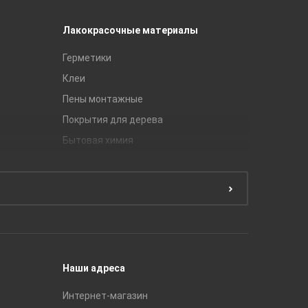
Лакокрасочные материалы
Керамич
Герметики
Royce
Клеи
Global Ti
Пены монтажные
Gracia C
Покрытия для дерева
Unitile
Бытовая химия
Керамич
Краски
ЛБ Кера
Эмали
Тянь-Ш
Подготовка поверхности
Принадл
Строите
Наши адреса
Интернет-магазин