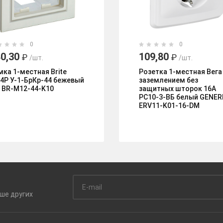
0
0
0,30
109,80
₽
₽
/шт.
/шт.
мка 1-местная Brite
Розетка 1-местная Вега
44Р У-1-БрКр-44 бежевый
заземлением без
K BR-M12-44-K10
защитных шторок 16А
РС10-3-ВБ белый GENER
ERV11-K01-16-DM
ьше
других