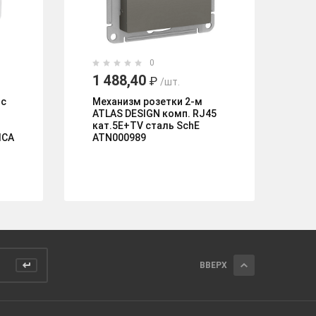
0
1 488,40
2
₽
/шт.
 с
Механизм розетки 2-м
Ме
ATLAS DESIGN комп. RJ45
ко
кат.5E+TV сталь SchE
In
ICA
ATN000989
Le
ВВЕРХ