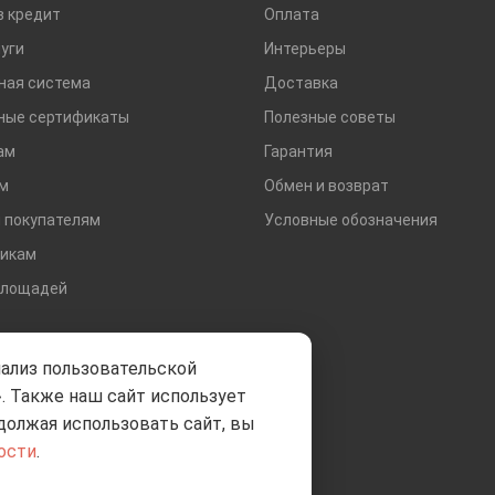
в кредит
Оплата
уги
Интерьеры
ная система
Доставка
ные сертификаты
Полезные советы
ам
Гарантия
м
Обмен и возврат
 покупателям
Условные обозначения
икам
площадей
нализ пользовательской
. Также наш сайт использует
должая использовать сайт, вы
ости
.