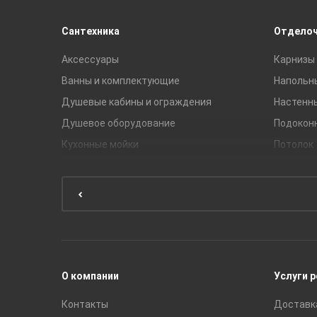
Сантехника
Отдело
Аксессуары
Карнизы 
Ванны и комплектующие
Напольн
Душевые кабины и ограждения
Настенн
Душевое оборудование
Подокон
Кухонные мойки
Потолок
Мебель для ванной комнаты
Мебель для кухни
Унитазы и инсталляции
Раковины
Смесители
О компании
Услуги 
Контакты
Доставк