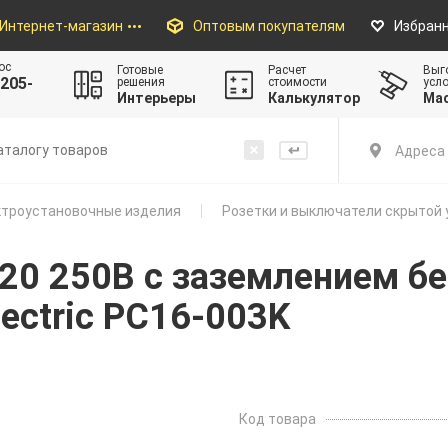
Интернет-магазин
Оптовым покупателям
Избран
ос
Готовые
Расчет
Выг
205-
решения
стоимости
усл
Интерьеры
Калькулятор
Ма
Адреса 
троустановочные изделия
Розетки и выключатели скрытой 
P20 250В с заземлением б
ectric PC16-003K
Код товара