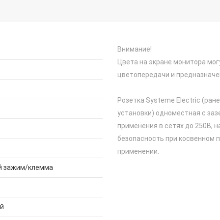
Внимание!
Цвета на экране монитора мог
цветопередачи и предназначе
Розетка Systeme Electric (ран
установки) одноместная с заз
применения в сетях до 250В, н
безопасность при косвенном п
применении.
й зажим/клемма
й