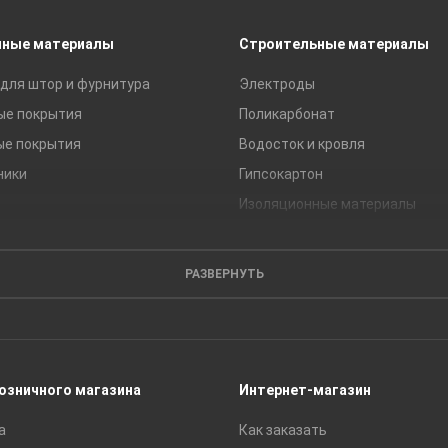
чные материалы
Строительные материалы
для штор и фурнитура
Электроды
ые покрытия
Поликарбонат
ые покрытия
Водосток и кровля
ники
Гипсокартон
Изоляционные материалы
Кирпич
Листовые материалы
РАЗВЕРНУТЬ
Пиломатериалы
Сайдинг
Строительные блоки
Сухие смеси
розничного магазина
Интернет-магазин
Сетки строительные
а
Как заказать
Тротуарная плитка и бордюры