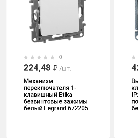
0
224,48
4
₽
/шт.
Механизм
В
переключателя 1-
кл
клавишный Etika
IP
безвинтовые зажимы
п
белый Legrand 672205
б