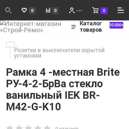
0
0
0
Каталог
30 000+
товаров
Розетки и выключатели скрытой
установки
Рамка 4 -местная Brite
РУ-4-2-БрВа стекло
ванильный IEK BR-
M42-G-K10
0 отзывов