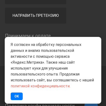
НАПРАВИТЬ ПРЕТЕНЗИЮ
Принимаем к оплате
Я согласен на обработку персональных
данных и анализ пользовательской
активности с помощью сервиса
«Яндекс.Метрика». Также наш сайт
использует куки для улучшения
пользовательского опыта. Продолжая
+7 8332
205-805
ВВЕРХ
использовать сайт, вы соглашаетесь с нашей
политикой конфиденциальности
.
© Все права защищены
ИП Баранов А.С. 2026
OK
Политика конфиденциальности