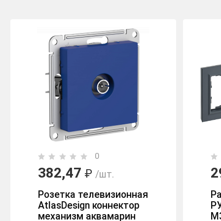
0
382,47
2
₽
/шт.
Розетка телевизионная
Ра
AtlasDesign коннектор
РУ
механизм аквамарин
M