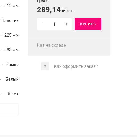
Цена
12 мм
289,14
₽
/шт.
Пластик
-
+
КУПИТЬ
225 мм
Нет на складе
83 мм
Рамка
Как оформить заказ?
Белый
5 лет