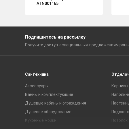
ATN001165
Подпишитесь на рассылку
Получите доступ к специальным
предложениям ран
Сантехника
Отдело
Аксессуары
Карнизы 
Ванны и комплектующие
Напольн
Душевые кабины и ограждения
Настенн
Душевое оборудование
Подокон
Кухонные мойки
Потолок