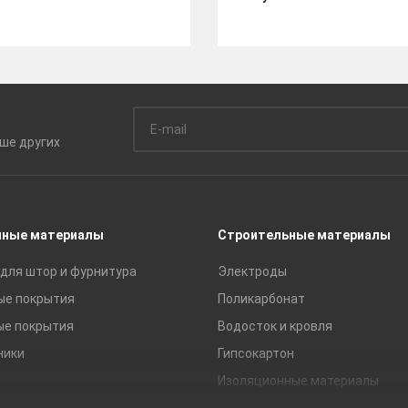
ьше
других
чные материалы
Строительные материалы
для штор и фурнитура
Электроды
ые покрытия
Поликарбонат
ые покрытия
Водосток и кровля
ники
Гипсокартон
Изоляционные материалы