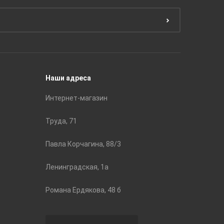
Краски
ЛБ Кера
Эмали
Тянь-Ш
Подготовка поверхности
Принадл
Строите
Наши адреса
Интернет-магазин
Труда, 71
Павла Корчагина, 88/3
Ленинградская, 1а
Романа Ердякова, 48 б