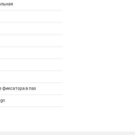
ольная
 фиксатора в паз
ign