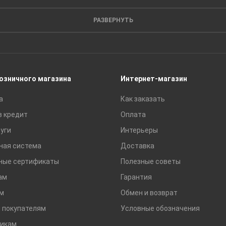
Кирпич
Листовые материалы
РАЗВЕРНУТЬ
Пиломатериалы
Сайдинг
Строительные блоки
Сухие смеси
розничного магазина
Интернет-магазин
Сетки строительные
а
Как заказать
Тротуарная плитка и бордюры
в кредит
Оплата
уги
Интерьеры
ная система
Доставка
ные сертификаты
Полезные советы
ам
Гарантия
м
Обмен и возврат
 покупателям
Условные обозначения
икам