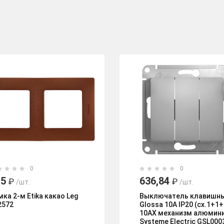
0
0
15
636,84
₽
₽
/шт.
/шт.
мка 2-м Etika какао Leg
Выключатель клавишн
2572
Glossa 10А IP20 (сх.1+1+
10AX механизм алюмин
Systeme Electric GSL000