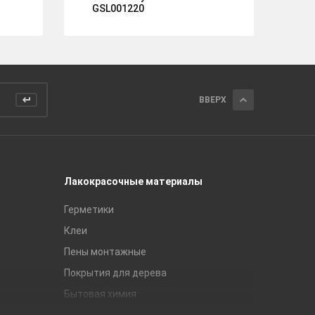
GSL001220
ВВЕРХ
Лакокрасочные материалы
Керамич
Герметики
Royce
Клеи
Global Ti
Пены монтажные
Gracia C
Покрытия для дерева
Unitile
Бытовая химия
Керамич