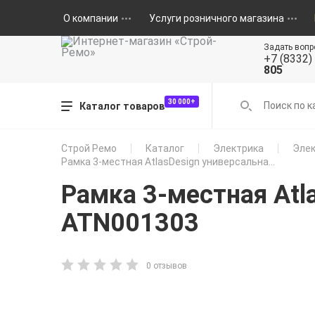
О компании
Услуги розничного магазина
Задать вопр
+7 (8332)
805
30 000+
Каталог товаров
Строй Ремо
Каталог
Электрика
Элек
Рамка 3-местная AtlasDesign универсальна...
Рамка 3-местная Atla
ATN001303
0 отзывов