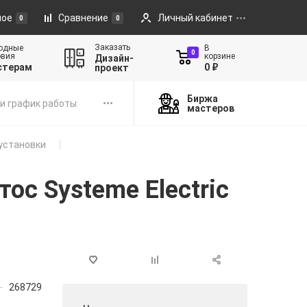
ное
Сравнение
Личный кабинет
0
0
Заказать
одные
В
0
овия
корзине
Дизайн-
стерам
0 ₽
проект
Биржа
и график работы
мастеров
установки
ос Systeme Electric
268729