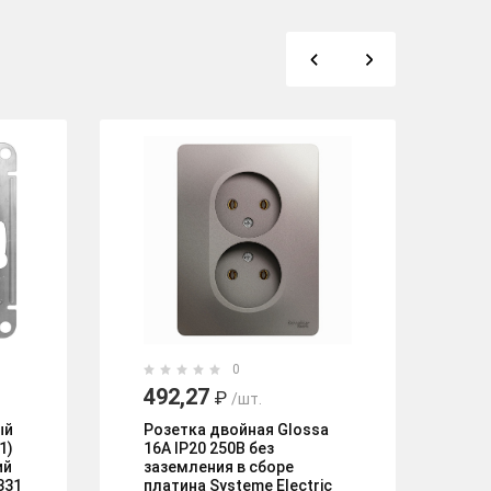
%
0
492,27
10
₽
/шт.
9
ый
Розетка двойная Glossa
1)
16А IP20 250В без
Ро
ий
заземления в сборе
Cl
331
платина Systeme Electric
20