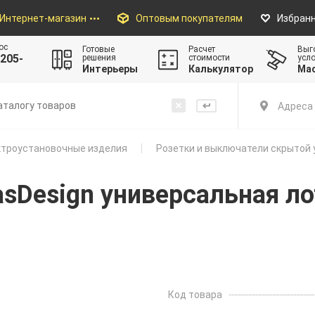
Интернет-магазин
Оптовым покупателям
Избран
ос
Готовые
Расчет
Выг
205-
решения
стоимости
усл
Интерьеры
Калькулятор
Ма
Адреса 
троустановочные изделия
Розетки и выключатели скрытой 
sDesign универсальная лот
Код товара