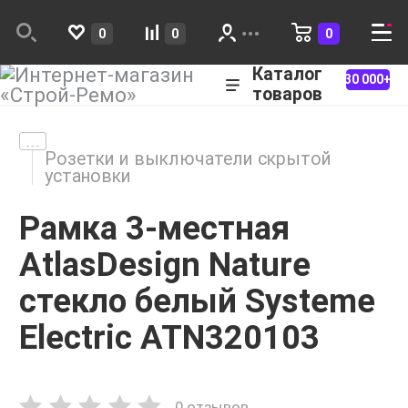
0
0
0
Каталог
30 000+
товаров
Розетки и выключатели скрытой
установки
Рамка 3-местная
AtlasDesign Nature
стекло белый Systeme
Electric ATN320103
0 отзывов