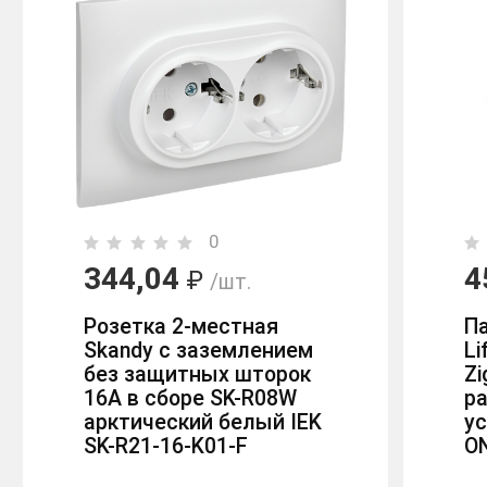
0
344,04
4
₽
/шт.
Розетка 2-местная
Па
Skandy с заземлением
Li
без защитных шторок
Zi
16А в сборе SK-R08W
р
арктический белый IEK
ус
SK-R21-16-K01-F
ON