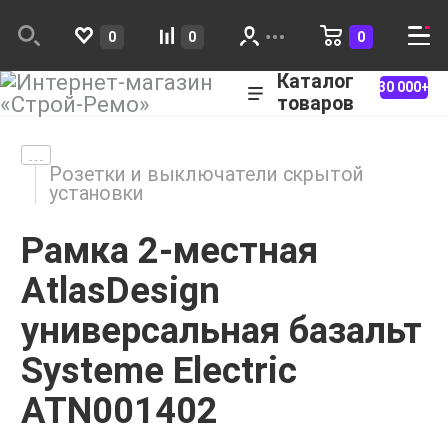
0
0
0
Каталог
30 000+
товаров
Розетки и выключатели скрытой
установки
Рамка 2-местная
AtlasDesign
универсальная базальт
Systeme Electric
ATN001402