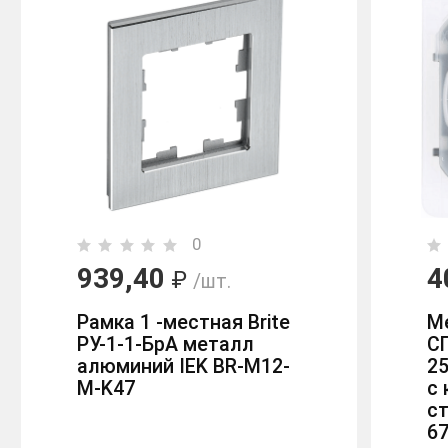
0
939,40
4
₽
/шт.
Рамка 1 -местная Brite
М
РУ-1-1-БрА металл
СП
алюминий IEK BR-M12-
25
M-K47
с
с
6