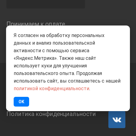
Принимаем к оплате
Я согласен на обработку персональных
данных и анализ пользовательской
активности с помощью сервиса
«Яндекс.Метрика». Также наш сайт
использует куки для улучшения
пользовательского опыта. Продолжая
+7 8332
205-805
ВВЕРХ
использовать сайт, вы соглашаетесь с нашей
политикой конфиденциальности
.
© Все права защищены
ИП Баранов А.С. 2026
OK
Политика конфиденциальности