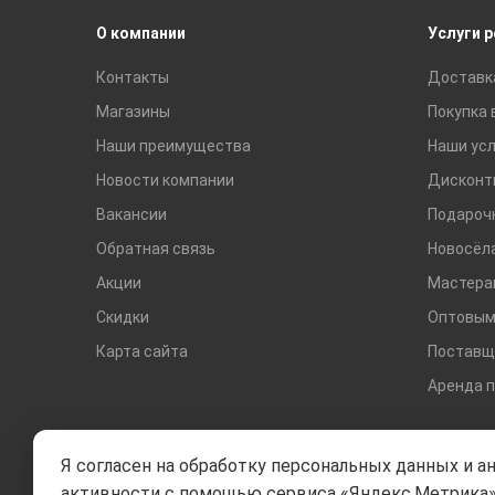
О компании
Услуги 
Контакты
Доставк
Магазины
Покупка 
Наши преимущества
Наши усл
Новости компании
Дисконт
Вакансии
Подароч
Обратная связь
Новосёл
Акции
Мастера
Скидки
Оптовым
Карта сайта
Поставщ
Аренда 
Я согласен на обработку персональных данных и а
активности с помощью сервиса «Яндекс.Метрика»