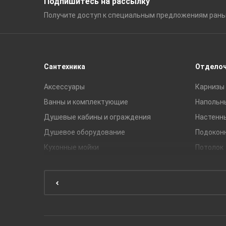
Подпишитесь на рассылку
Получите доступ к специальным
предложениям ран
Сантехника
Отдело
Аксессуары
Карнизы 
Ванны и комплектующие
Напольн
Душевые кабины и ограждения
Настенн
Душевое оборудование
Подокон
Кухонные мойки
Потолок
Мебель для ванной комнаты
Мебель для кухни
Унитазы и инсталляции
Раковины
Смесители