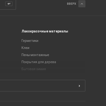
ВВЕРХ
Лакокрасочные материалы
Керамич
Герметики
Royce
Клеи
Global Ti
Пены монтажные
Gracia C
Покрытия для дерева
Unitile
Бытовая химия
Керамич
Краски
ЛБ Кера
Эмали
Тянь-Ш
Подготовка поверхности
Принадл
Строите