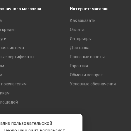
Сухие смеси
розничного магазина
Интернет-магазин
Сетки строительные
а
Как заказать
Тротуарная плитка и бордюры
в кредит
Оплата
уги
Интерьеры
ная система
Доставка
ные сертификаты
Полезные советы
ам
Гарантия
м
Обмен и возврат
 покупателям
Условные обозначения
икам
площадей
нализ пользовательской
. Также наш сайт использует