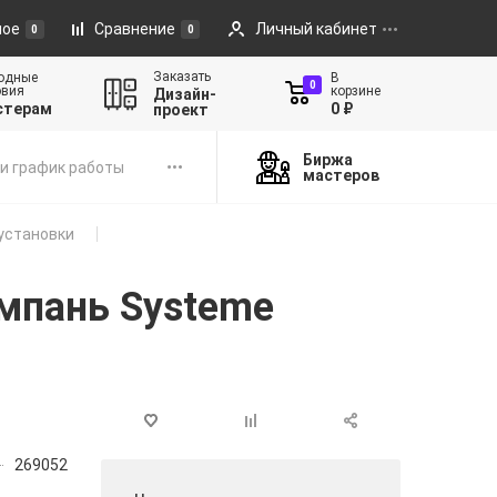
ное
Сравнение
Личный кабинет
0
0
Заказать
одные
В
0
овия
корзине
Дизайн-
стерам
0 ₽
проект
Биржа
и график работы
мастеров
установки
ампань Systeme
269052