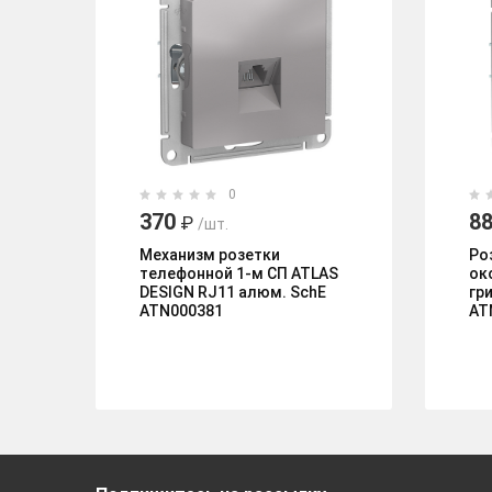
0
370
88
₽
/шт.
Механизм розетки
Ро
телефонной 1-м СП ATLAS
ок
DESIGN RJ11 алюм. SchE
гр
ATN000381
AT