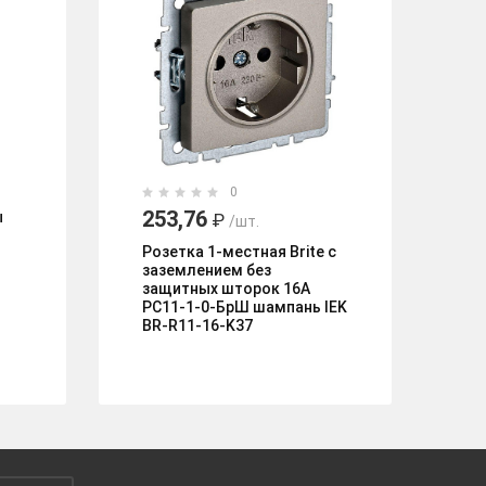
0
253,76
4
ы
₽
/шт.
Розетка 1-местная Brite с
Па
заземлением без
My
защитных шторок 16А
ра
РС11-1-0-БрШ шампань IEK
ва
BR-R11-16-K37
сл