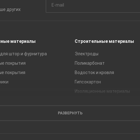
ьше
других
чные материалы
Строительные материалы
для штор и фурнитура
Электроды
ые покрытия
Поликарбонат
ые покрытия
Водосток и кровля
ники
Гипсокартон
Изоляционные материалы
Кирпич
Листовые материалы
РАЗВЕРНУТЬ
Пиломатериалы
Сайдинг
Строительные блоки