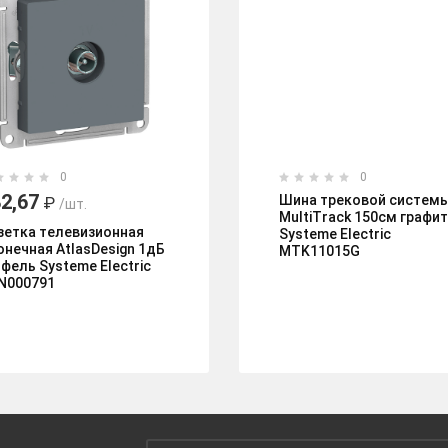
0
0
2,67
Шина трековой систем
₽
/шт.
MultiTrack 150см графит
зетка телевизионная
Systeme Electric
онечная AtlasDesign 1дБ
MTK11015G
ифель Systeme Electric
N000791