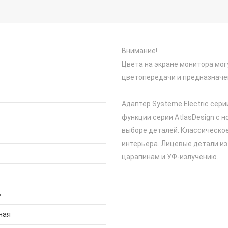
Внимание!
Цвета на экране монитора мог
цветопередачи и предназначе
Адаптер Systeme Electric сери
функции серии AtlasDesign с но
выборе деталей. Классическо
интерьера. Лицевые детали из
царапинам и УФ-излучению.
ь
ная