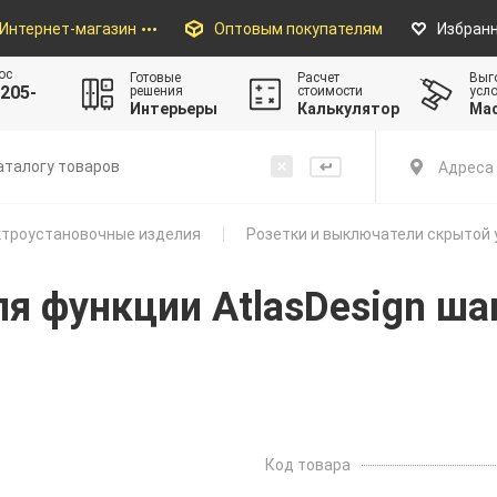
Интернет-магазин
Оптовым покупателям
Избран
ос
Готовые
Расчет
Выг
205-
решения
стоимости
усл
Интерьеры
Калькулятор
Ма
Адреса 
троустановочные изделия
Розетки и выключатели скрытой 
для функции AtlasDesign ш
Код товара