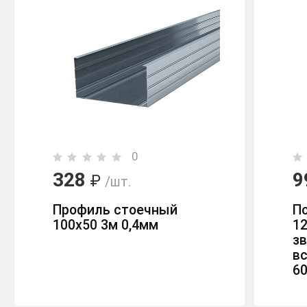
0
328
9
₽
/шт.
Профиль стоечный
П
100x50 3м 0,4мм
12
з
в
6