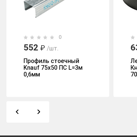
0
552
6
₽
/шт.
Профиль стоечный
Л
Knauf 75x50 ПС L=3м
К
0,6мм
7