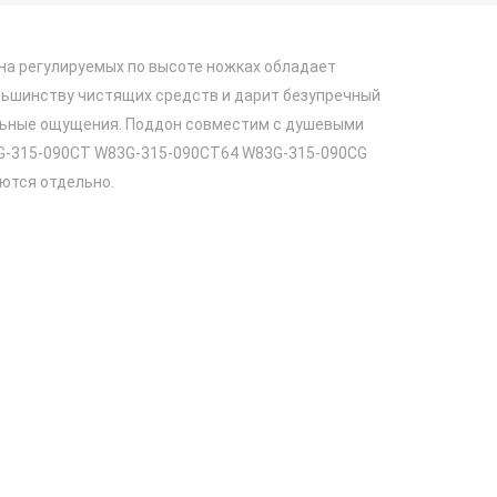
на регулируемых по высоте ножках обладает
льшинству чистящих средств и дарит безупречный
льные ощущения. Поддон совместим с душевыми
G-315-090CT W83G-315-090CT64 W83G-315-090CG
ются отдельно.