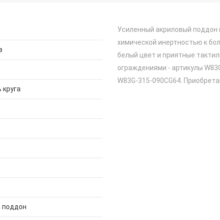
Усиленный акриловый поддон 
химической инертностью к бо
з
белый цвет и приятные такти
ограждениями - артикулы W83
W83G-315-090CG64. Приобрета
 круга
 поддон