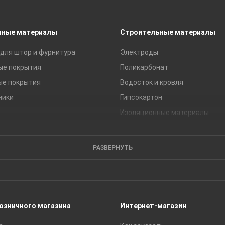
чные материалы
Строительные материалы
для штор и фурнитура
Электроды
ые покрытия
Поликарбонат
ые покрытия
Водосток и кровля
ники
Гипсокартон
Изоляционные материалы
Кирпич
Листовые материалы
РАЗВЕРНУТЬ
Пиломатериалы
Сайдинг
Строительные блоки
Сухие смеси
розничного магазина
Интернет-магазин
Сетки строительные