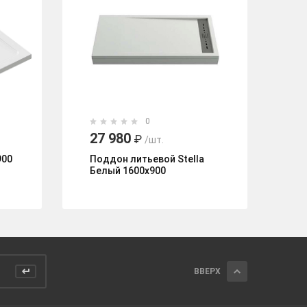
0
27 980
2
₽
/шт.
900
Поддон литьевой Stella
По
Белый 1600x900
Гр
ВВЕРХ