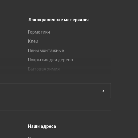
Лакокрасочные материалы
Керамич
Герметики
Royce
Клеи
Global Ti
Пены монтажные
Gracia C
Покрытия для дерева
Unitile
Бытовая химия
Керамич
Краски
ЛБ Кера
Эмали
Тянь-Ш
Подготовка поверхности
Принадл
Строите
Наши адреса