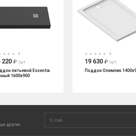
0
0
 220
19 630
₽
₽
/шт.
/шт.
ддон литьевой Essentia
Поддон Олимпик 1400х
рный 1600х900
ьше
других