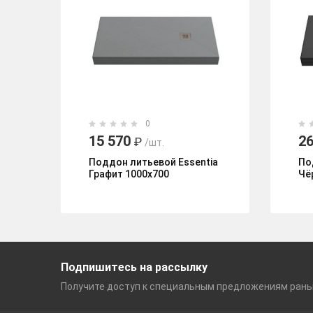
0
15 570
26
₽
/шт.
Поддон литьевой Essentia
По
Графит 1000х700
Чё
Подпишитесь на рассылку
Получите доступ к специальным
предложениям ран