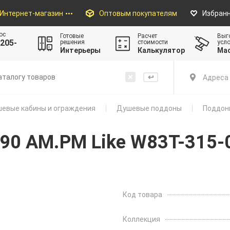
Интернет-магазин
Оптовым покупателям
Избран
ос
Готовые
Расчет
Выг
205-
решения
стоимости
усл
Интерьеры
Калькулятор
Ма
Адреса 
евые кабины и ограждения
Душевые поддоны
Поддон
90 AM.PM Like W83T-315
Код товара
Коллекция