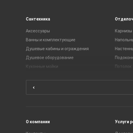
Сантехника
Отдело
Аксессуары
Карнизы 
Ванны и комплектующие
Напольн
Душевые кабины и ограждения
Настенн
Душевое оборудование
Подокон
Кухонные мойки
Потолок
Мебель для ванной комнаты
Мебель для кухни
Унитазы и инсталляции
Раковины
Смесители
О компании
Услуги 