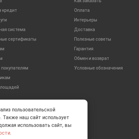
а
Как заказать
Тротуарная плитка и бордюры
в кредит
Оплата
уги
Интерьеры
ная система
Доставка
ные сертификаты
Полезные советы
ам
Гарантия
м
Обмен и возврат
 покупателям
Условные обозначения
икам
площадей
нализ пользовательской
. Также наш сайт использует
должая использовать сайт, вы
ости
.