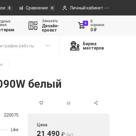
ное
Сравнение
Личный кабинет
0
0
Заказать
одные
В
0
овия
корзине
Дизайн-
стерам
0 ₽
проект
Биржа
и график работы
мастеров
ы
-090W белый
220075
Цена
Like
21 490
₽
/шт.