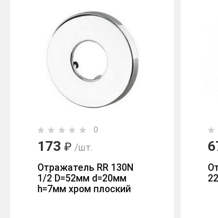
0
173
6
₽
/шт.
Отражатель RR 130N
О
1/2 D=52мм d=20мм
2
h=7мм хром плоский