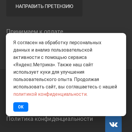
НАПРАВИТЬ ПРЕТЕНЗИЮ
Принимаем к оплате
Я согласен на обработку персональных
данных и анализ пользовательской
активности с помощью сервиса
«Яндекс.Метрика». Также наш сайт
использует куки для улучшения
пользовательского опыта. Продолжая
+7 8332
205-805
ВВЕРХ
использовать сайт, вы соглашаетесь с нашей
политикой конфиденциальности
.
© Все права защищены
ИП Баранов А.С. 2026
OK
Политика конфиденциальности