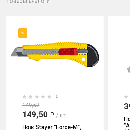
Товары аналоги
%
0
3
149,52
149,50
₽
/шт.
Н
"A
Нож Stayer "Force-M",