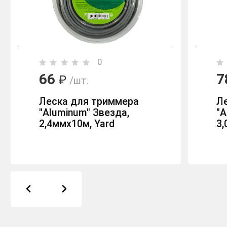
0
66
7
₽
/шт.
Леска для триммера
Л
"Aluminum" Звезда,
"A
2,4ммх10м, Yard
3,