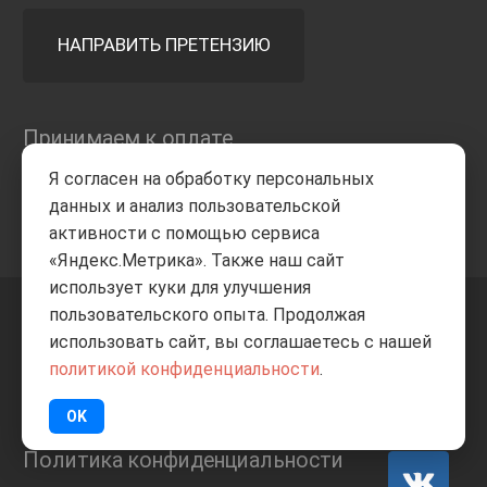
НАПРАВИТЬ ПРЕТЕНЗИЮ
Принимаем к оплате
Я согласен на обработку персональных
данных и анализ пользовательской
активности с помощью сервиса
«Яндекс.Метрика». Также наш сайт
использует куки для улучшения
пользовательского опыта. Продолжая
+7 8332
205-805
ВВЕРХ
использовать сайт, вы соглашаетесь с нашей
политикой конфиденциальности
.
© Все права защищены
ИП Баранов А.С. 2026
OK
Политика конфиденциальности