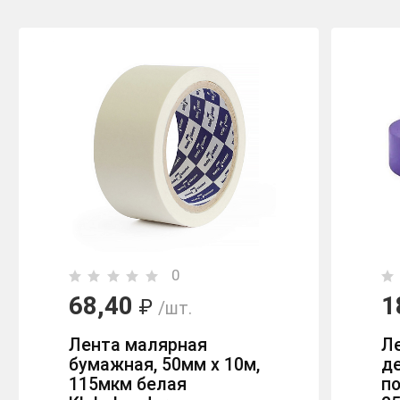
0
68,40
1
₽
/шт.
Лента малярная
Л
бумажная, 50мм х 10м,
д
115мкм белая
п