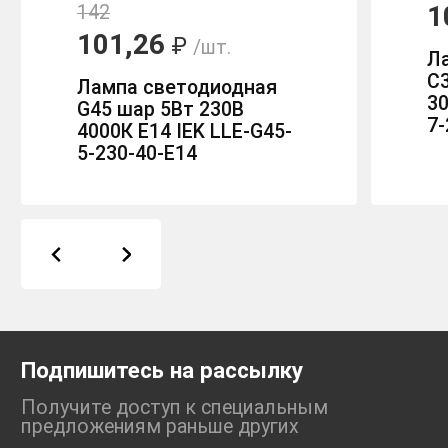
1
142
101,26
₽
/шт.
Л
C3
Лампа светодиодная
30
G45 шар 5Вт 230В
7-
4000К E14 IEK LLE-G45-
5-230-40-E14
Подпишитесь на рассылку
Получите доступ к специальным
предложениям раньше
других