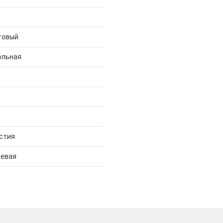
товый
ольная
стия
евая