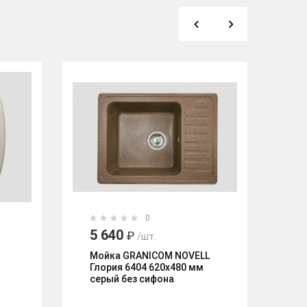
0
5 640
5
₽
/шт.
Мойка GRANICOM NOVELL
Мо
Глория 6404 620х480 мм
(3
серый без сифона