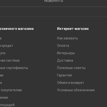
РАЗВЕРНУТЬ
Пиломатериалы
Сайдинг
Строительные блоки
Сухие смеси
розничного магазина
Интернет-магазин
Сетки строительные
а
Как заказать
Тротуарная плитка и бордюры
в кредит
Оплата
уги
Интерьеры
ная система
Доставка
ные сертификаты
Полезные советы
ам
Гарантия
м
Обмен и возврат
 покупателям
Условные обозначения
икам
площадей