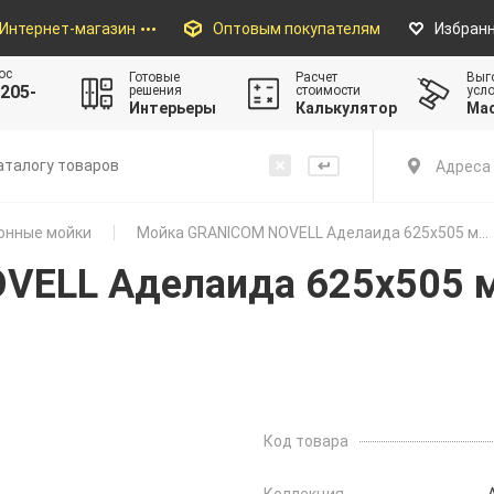
Интернет-магазин
Оптовым покупателям
Избран
ос
Готовые
Расчет
Выг
205-
решения
стоимости
усл
Интерьеры
Калькулятор
Ма
Адреса 
онные мойки
Мойка GRANICOM NOVELL Аделаида 625х505 м...
ELL Аделаида 625х505 м
Код товара