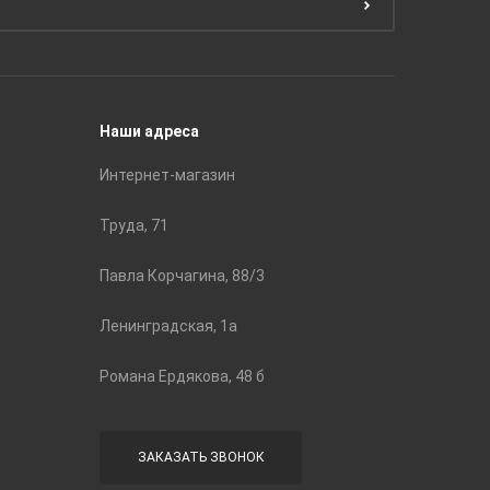
Подготовка поверхности
Принадл
Строите
Наши адреса
Интернет-магазин
Труда, 71
Павла Корчагина, 88/3
Ленинградская, 1а
Романа Ердякова, 48 б
ЗАКАЗАТЬ ЗВОНОК