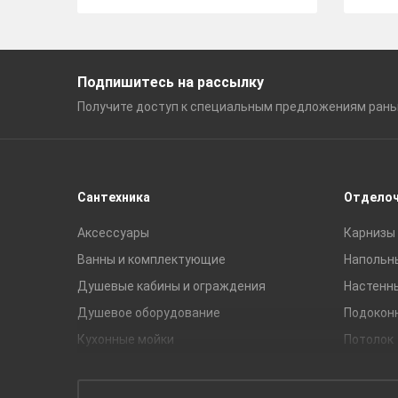
Подпишитесь на рассылку
Получите доступ к специальным
предложениям ран
Сантехника
Отдело
Аксессуары
Карнизы 
Ванны и комплектующие
Напольн
Душевые кабины и ограждения
Настенн
Душевое оборудование
Подокон
Кухонные мойки
Потолок
Мебель для ванной комнаты
Мебель для кухни