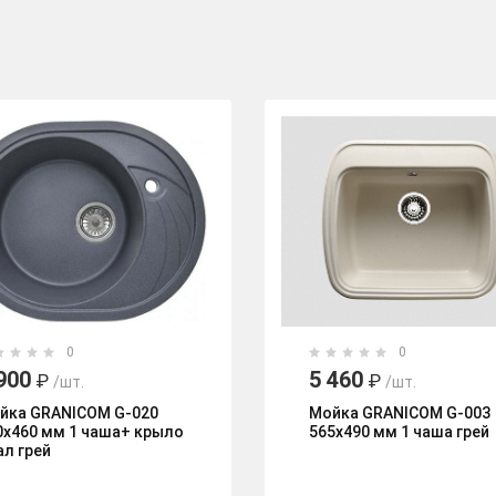
0
0
900
5 460
₽
₽
/шт.
/шт.
йка GRANICOM G-020
Мойка GRANICOM G-003
0х460 мм 1 чаша+ крыло
565х490 мм 1 чаша грей
ал грей