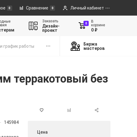
ное
Сравнение
Личный кабинет
0
0
Заказать
одные
В
0
овия
корзине
Дизайн-
стерам
0 ₽
проект
Биржа
и график работы
мастеров
м терракотовый без
145984
Цена