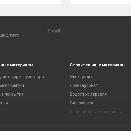
ьше
других
чные материалы
Строительные материалы
для штор и фурнитура
Электроды
ые покрытия
Поликарбонат
ые покрытия
Водосток и кровля
ники
Гипсокартон
Изоляционные материалы
Кирпич
Листовые материалы