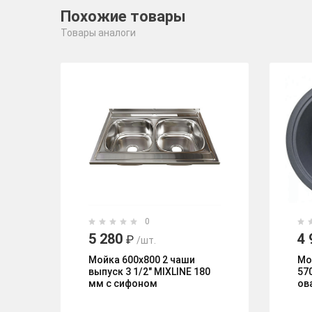
Похожие товары
Товары аналоги
0
5 280
4 
₽
/шт.
Мойка 600х800 2 чаши
Мо
выпуск 3 1/2" MIXLINE 180
57
мм с сифоном
ов