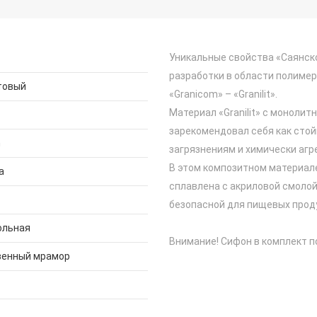
Уникальные свойства «Саянск
разработки в области полимеро
товый
«Granicom» – «Granilit».
Материал «Granilit» c монол
зарекомендовал себя как сто
m
загрязнениям и химически аг
В этом композитном материал
а
сплавлена с акриловой смолой,
безопасной для пищевых прод
ольная
Внимание! Сифон в комплект п
венный мрамор