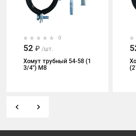
0
52
5
₽
/шт.
Хомут трубный 54-58 (1
Х
3/4") М8
(2