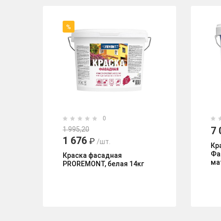
%
0
7 
1 995,20
1 676
₽
/шт.
Кр
Фа
Краска фасадная
ма
PROREMONT, белая 14кг