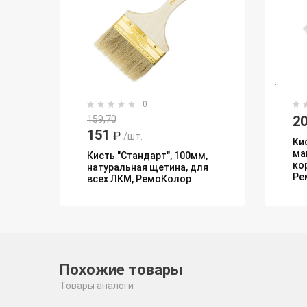
0
20
159,70
151
₽
/шт.
Ки
ма
Кисть "Стандарт", 100мм,
кор
натуральная щетина, для
Ре
всех ЛКМ, РемоКолор
Похожие товары
Товары аналоги