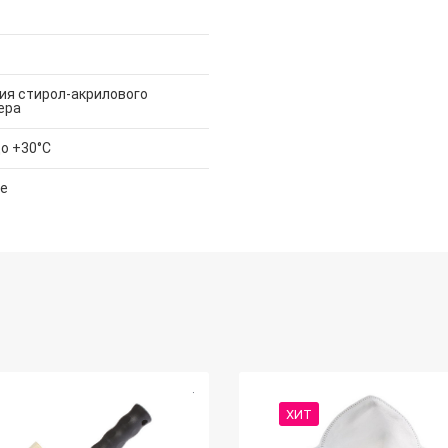
ия стирол-акрилового
ера
до +30°С
е
ХИТ