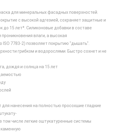
раска для минеральных фасадных поверхностей.
окрытие с высокой адгезией, сохраняет защитные и
к до 15 лет*. Силиконовые добавки в составе
 проникновения влаги, а высокая
о ISO 7783-2) позволяет покрытию "дышать".
хности грибком и водорослями. Быстро сохнет и не
а, дождя и солнца на 15 лет
цаемостью
оду
ослей
т для нанесения на полностью просохшие гладкие
штукату-
 в том числе легкие оштукатуренные системы
и каменную