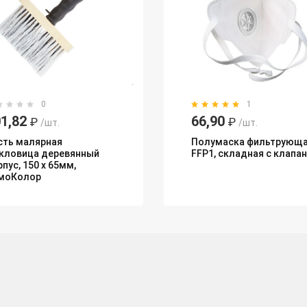
0
1
1,82
66,90
₽
₽
/шт.
/шт.
сть малярная
Полумаска фильтрующ
кловица деревянный
FFP1, складная с клапа
пус, 150 х 65мм,
моКолор