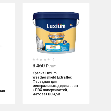
0
3 460
1
₽
/шт.
Краска Luxium
Кр
Weathershield Extraflex
фа
Фасадная для
ма
минеральных, деревянных
и ПВХ поверхностей,
ная
матовая BC 4,5л