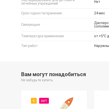
Сертифицировано для детских и
Нет
лечебных учреждений
Срок годности/хранения
24 мес
Дисперс
Связующее
сополим
Температура применения
от +5°С 
Тип работ
Наружны
Вам могут понадобиться
Не забудьте купить
%
ХИТ