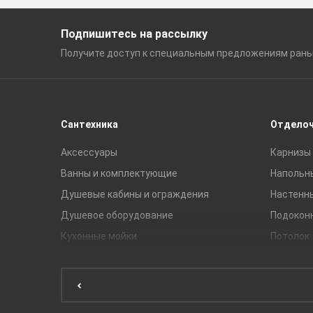
Подпишитесь на рассылку
Получите доступ к специальным
предложениям ран
Сантехника
Отдело
Аксессуары
Карнизы 
Ванны и комплектующие
Напольн
Душевые кабины и ограждения
Настенн
Душевое оборудование
Подокон
Кухонные мойки
Потолок
Мебель для ванной комнаты
Мебель для кухни
Унитазы и инсталляции