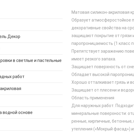
Матовая силикон-акриловая к
Образует атмосферостойкое п
декоративные свойства на сро
защищают покрытие от грязи и
ель Декор
паропроницаемость (1 класс п
й
Препятствует заражению повер
имеет резкого запаха.
ровки в светлые и пастельные
Защищает поверхность от снег
Обладает высокой паропрони
адных работ
Хорошо отталкивает грязь и в
-акриловая
Защищает от плесени и водор
Область применения
Для наружных работ. Подходи
а водной основе
минеральные поверхности: от
ренные, кирпичные, бетонные,
утепления («Мокрый фасад») 