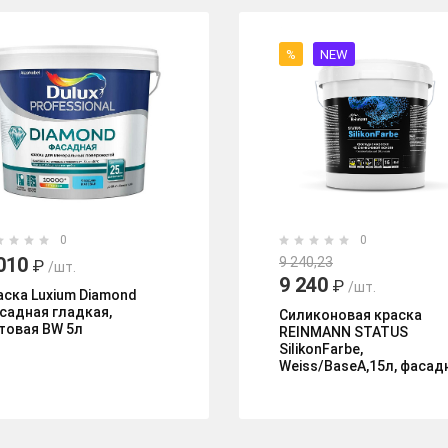
%
NEW
0
0
010
9 240,23
₽
/шт.
9 240
₽
/шт.
аска Luxium Diamond
садная гладкая,
Силиконовая краска
товая BW 5л
REINMANN STATUS
SilikonFarbe,
Weiss/BaseA,15л, фасад