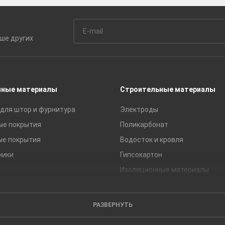
ьше
других
чные материалы
Строительные материалы
для штор и фурнитура
Электроды
ые покрытия
Поликарбонат
ые покрытия
Водосток и кровля
ники
Гипсокартон
Изоляционные материалы
Кирпич
Листовые материалы
РАЗВЕРНУТЬ
Пиломатериалы