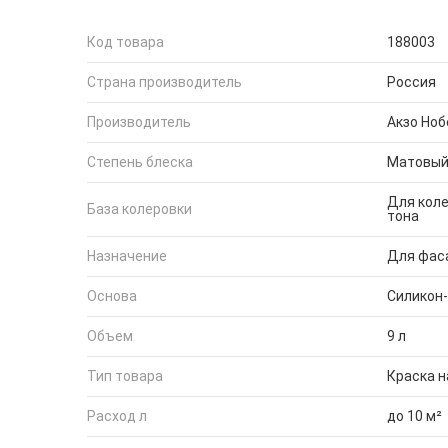
Код товара
188003
Страна производитель
Россия
Производитель
Акзо Ноб
Степень блеска
Матовы
Для коле
База колеровки
тона
Назначение
Для фас
Основа
Силикон
Объем
9 л
Тип товара
Краска н
Расход л
до 10 м²