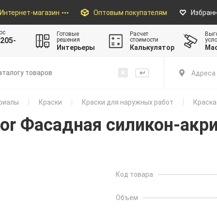
Интернет-магазин
Оптовым покупателям
Избран
ос
Готовые
Расчет
Выг
205-
решения
стоимости
усл
Интерьеры
Калькулятор
Ма
Адреса 
риалы
Краски
Краски для наружных работ
Краска 
ikor Фасадная силикон-акр
Код товара
Объем