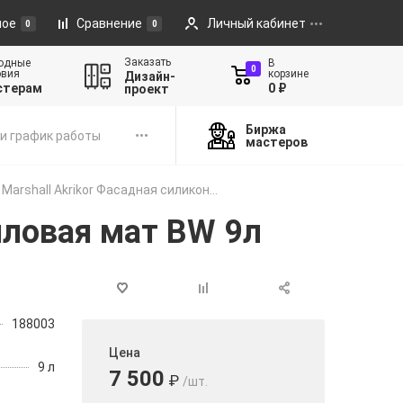
ное
Сравнение
Личный кабинет
0
0
Заказать
одные
В
0
овия
корзине
Дизайн-
стерам
0 ₽
проект
Биржа
и график работы
мастеров
Marshall Akrikor Фасадная силикон...
иловая мат BW 9л
188003
Цена
9 л
7 500
₽
/шт.