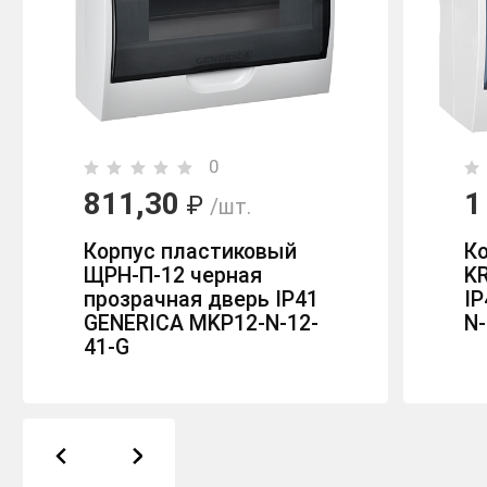
0
811,30
1
₽
/шт.
Корпус пластиковый
К
ЩРН-П-12 черная
K
прозрачная дверь IP41
IP
GENERICA MKP12-N-12-
N-
41-G