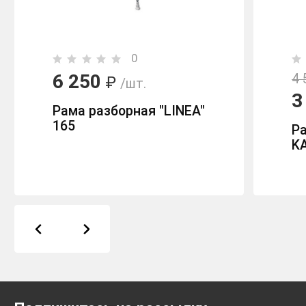
0
6 250
4 
₽
/шт.
3
Рама разборная "LINEA"
165
Р
K