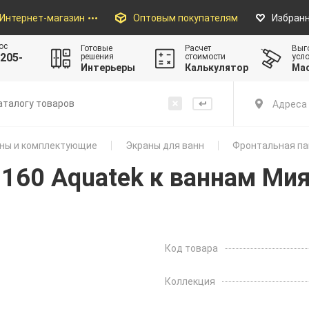
Интернет-магазин
Оптовым покупателям
Избран
ос
Готовые
Расчет
Выг
205-
решения
стоимости
усл
Интерьеры
Калькулятор
Ма
Адреса 
ны и комплектующие
Экраны для ванн
Фронтальная пан
160 Aquatek к ваннам Мия
Код товара
Коллекция