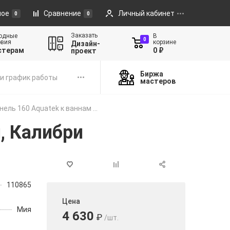
ное
Сравнение
Личный кабинет
0
0
Заказать
одные
В
0
овия
корзине
Дизайн-
стерам
0 ₽
проект
Биржа
и график работы
мастеров
ель 160 Aquatek к ваннам ...
, Калибри
110865
Цена
Мия
4 630
₽
/шт.