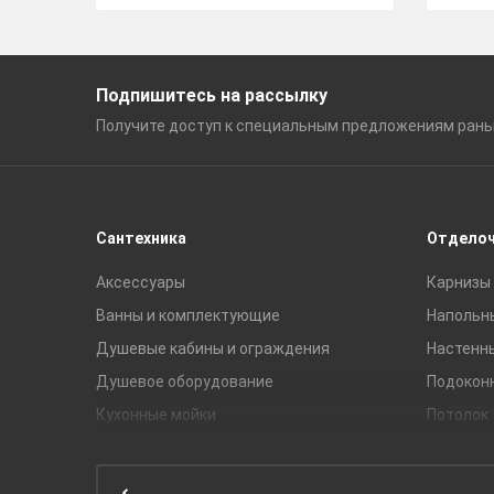
Подпишитесь на рассылку
Получите доступ к специальным
предложениям ран
Сантехника
Отдело
Аксессуары
Карнизы 
Ванны и комплектующие
Напольн
Душевые кабины и ограждения
Настенн
Душевое оборудование
Подокон
Кухонные мойки
Потолок
Мебель для ванной комнаты
Мебель для кухни