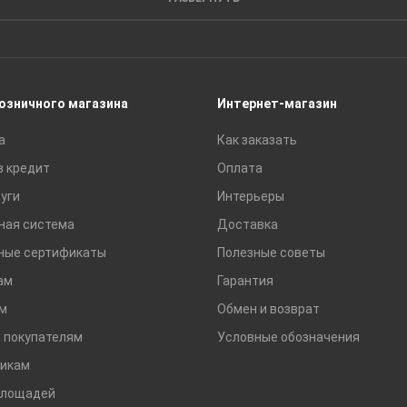
Пиломатериалы
Сайдинг
Строительные блоки
Сухие смеси
розничного магазина
Интернет-магазин
Сетки строительные
а
Как заказать
Тротуарная плитка и бордюры
в кредит
Оплата
уги
Интерьеры
ная система
Доставка
ные сертификаты
Полезные советы
ам
Гарантия
м
Обмен и возврат
 покупателям
Условные обозначения
икам
площадей