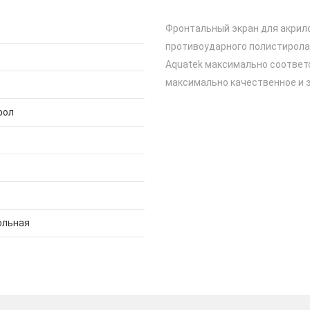
Фронтальный экран для акрило
противоударного полистирола 
Aquatek максимально соответс
максимально качественное и 
рол
ольная