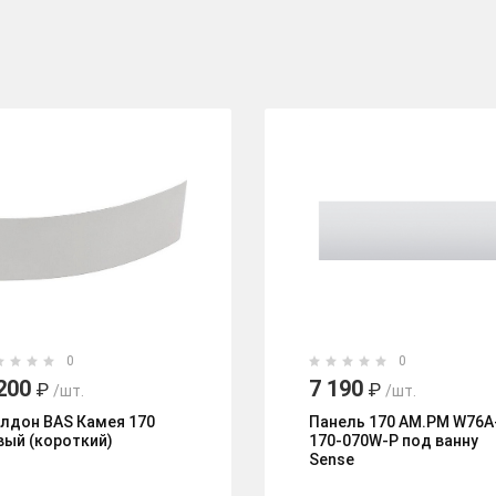
0
0
200
7 190
₽
₽
/шт.
/шт.
лдон BAS Камея 170
Панель 170 AM.PM W76A
вый (короткий)
170-070W-P под ванну
Sense