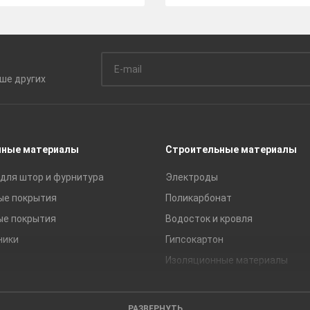
ьше
других
чные материалы
Строительные материалы
для штор и фурнитура
Электроды
ые покрытия
Поликарбонат
ые покрытия
Водосток и кровля
ники
Гипсокартон
Изоляционные материалы
Кирпич
Листовые материалы
РАЗВЕРНУТЬ