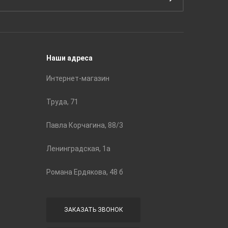
Подготовка поверхности
Принадл
Строите
Наши адреса
Интернет-магазин
Труда, 71
Павла Корчагина, 88/3
Ленинградская, 1а
Романа Ердякова, 48 б
ЗАКАЗАТЬ ЗВОНОК