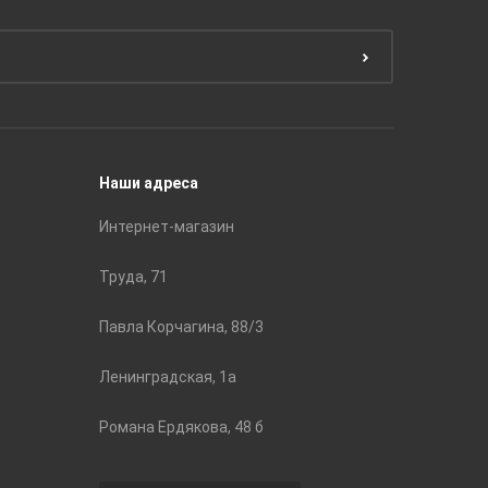
Краски
ЛБ Кера
Эмали
Тянь-Ш
Подготовка поверхности
Принадл
Строите
Наши адреса
Интернет-магазин
Труда, 71
Павла Корчагина, 88/3
Ленинградская, 1а
Романа Ердякова, 48 б