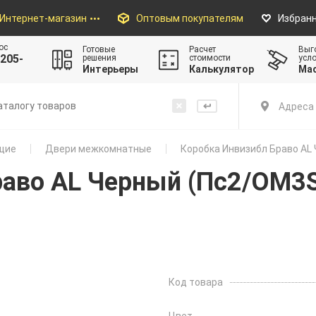
Интернет-магазин
Оптовым покупателям
Избран
ос
Готовые
Расчет
Выг
205-
решения
стоимости
усл
Интерьеры
Калькулятор
Ма
Адреса 
щие
Двери межкомнатные
Коробка Инвизибл Браво AL 
раво AL Черный (Пc2/ОM3S
Код товара