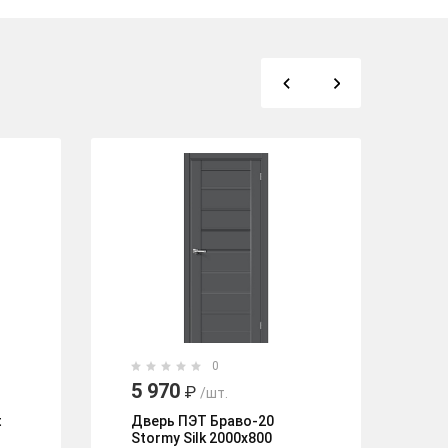
N
0
5 970
8
₽
/шт.
t
Дверь ПЭТ Браво-20
Дв
Stormy Silk 2000х800
Si