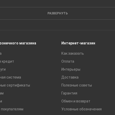
Кирпич
Листовые материалы
РАЗВЕРНУТЬ
Пиломатериалы
Сайдинг
Строительные блоки
Сухие смеси
розничного магазина
Интернет-магазин
Сетки строительные
а
Как заказать
Тротуарная плитка и бордюры
в кредит
Оплата
уги
Интерьеры
ная система
Доставка
ные сертификаты
Полезные советы
ам
Гарантия
м
Обмен и возврат
 покупателям
Условные обозначения