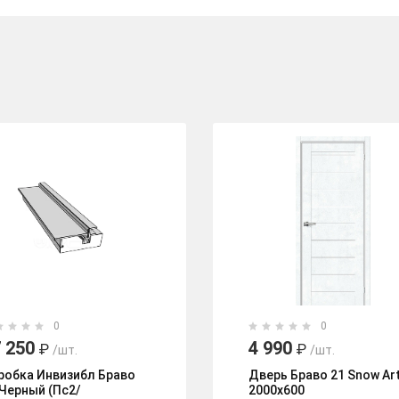
0
0
 250
4 990
₽
₽
/шт.
/шт.
робка Инвизибл Браво
Дверь Браво 21 Snow Ar
 Черный (Пc2/
2000х600