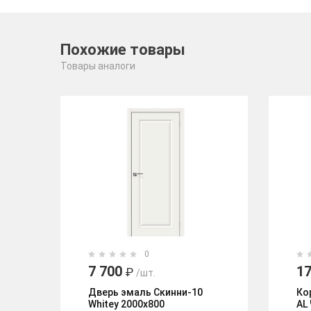
Похожие товары
Товары аналоги
0
7 700
17
₽
/шт.
Дверь эмаль Скинни-10
Ко
Whitey 2000х800
AL