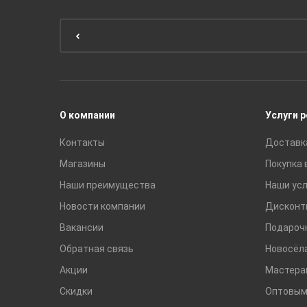
Мебель для ванной комнаты
Мебель для кухни
Унитазы и инсталляции
Раковины
Смесители
О компании
Услуги 
Контакты
Доставк
Магазины
Покупка 
Наши преимущества
Наши усл
Новости компании
Дисконт
Вакансии
Подароч
Обратная связь
Новосёл
Акции
Мастера
Скидки
Оптовым