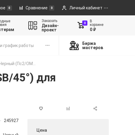
ное
Сравнение
Личный кабинет
0
0
Заказать
одные
В
0
овия
корзине
Дизайн-
стерам
0 ₽
проект
Биржа
и график работы
мастеров
Черный (Пc2/ОM...
B/45°) для
245927
Цена