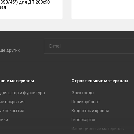
3SB/45°) для ДП:200х90
вая
ьше
других
чные материалы
Строительные материалы
для штор и фурнитура
Электроды
ые покрытия
Поликарбонат
ые покрытия
Водосток и кровля
ники
Гипсокартон
Изоляционные материалы