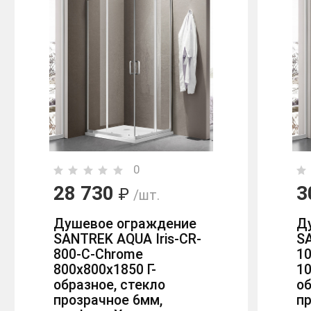
0
28 730
3
₽
/шт.
Душевое ограждение
Д
SANTREK AQUA Iris-CR-
SA
800-C-Chrome
1
800х800х1850 Г-
10
образное, стекло
об
прозрачное 6мм,
пр