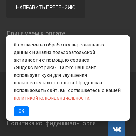
НАПРАВИТЬ ПРЕТЕНЗИЮ
Принимаем к оплате
Я согласен на обработку персональных
данных и анализ пользовательской
активности с помощью сервиса
«Яндекс.Метрика». Также наш сайт
использует куки для улучшения
пользовательского опыта. Продолжая
+7 8332
205-805
ВВЕРХ
использовать сайт, вы соглашаетесь с нашей
политикой конфиденциальности
.
© Все права защищены
ИП Баранов А.С. 2026
OK
Политика конфиденциальности