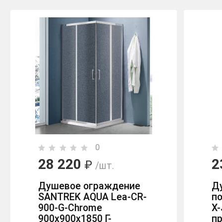
0
28 220
2
₽
/шт.
Душевое ограждение
Д
SANTREK AQUA Lea-CR-
п
900-G-Chrome
X
900х900х1850 Г-
п