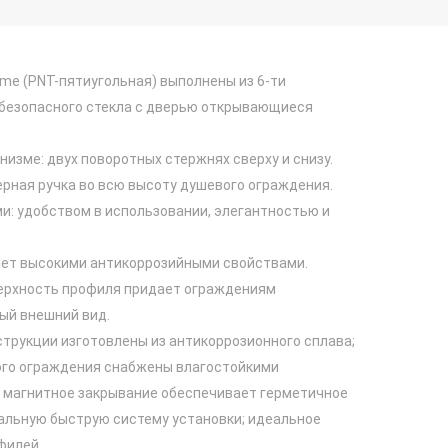
me (PNT-пятиугольная) выполнены из 6-ти
 безопасного стекла с дверью открывающиеся
изме: двух поворотных стержнях сверху и снизу.
рная ручка во всю высоту душевого ограждения.
: удобством в использовании, элегантностью и
ет высокими антикоррозийными свойствами.
ерхность профиля придает ограждениям
ый внешний вид.
трукции изготовлены из антикоррозионного сплава;
ого ограждения снабжены влагостойкими
 магнитное закрывание обеспечивает герметичное
кальную быструю систему установки; идеальное
филей.