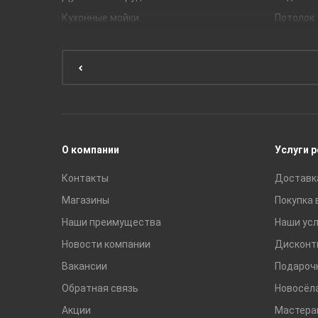
Кухонные мойки
Потолок
Мебель для ванной комнаты
Мебель для кухни
Унитазы и инсталляции
Раковины
Смесители
О компании
Услуги 
Контакты
Доставк
Магазины
Покупка 
Наши преимущества
Наши усл
Новости компании
Дисконт
Вакансии
Подароч
Обратная связь
Новосёл
Акции
Мастера