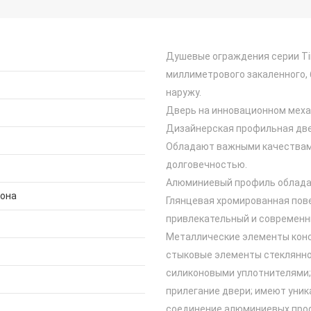
Душевые ограждения серии Ti
миллиметрового закаленного,
наружу.
Дверь на инновационном механ
Дизайнерская профильная две
Обладают важными качествами
долговечностью.
Алюминиевый профиль облада
дона
Глянцевая хромированная пов
привлекательный и современн
Металлические элементы конс
стыковые элементы стеклянн
силиконовыми уплотнителями;
прилегание двери; имеют уни
соединение алюминиевых про