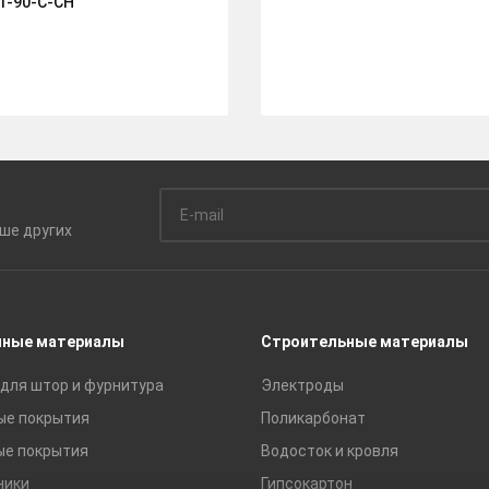
T-90-C-CH
ьше
других
чные материалы
Строительные материалы
для штор и фурнитура
Электроды
ые покрытия
Поликарбонат
ые покрытия
Водосток и кровля
ники
Гипсокартон