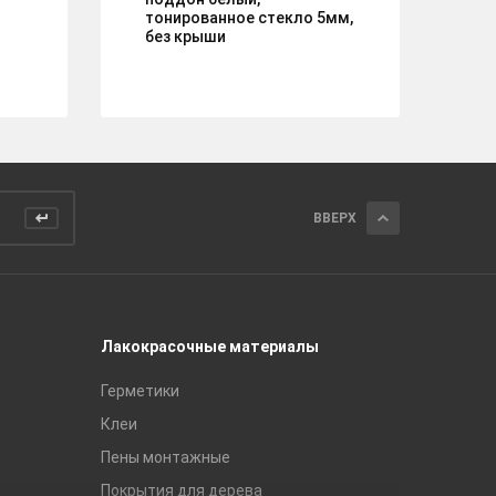
тонированное стекло 5мм,
без крыши
ВВЕРХ
Лакокрасочные материалы
Керамич
Герметики
Royce
Клеи
Global Ti
Пены монтажные
Gracia C
Покрытия для дерева
Unitile