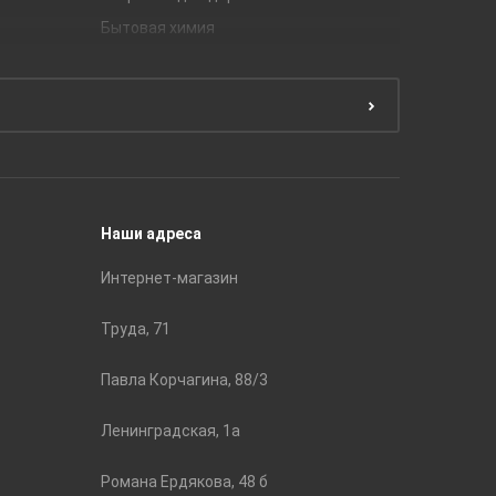
Бытовая химия
Керамич
Краски
ЛБ Кера
Эмали
Тянь-Ш
Подготовка поверхности
Принадл
Строите
Наши адреса
Интернет-магазин
Труда, 71
Павла Корчагина, 88/3
Ленинградская, 1а
Романа Ердякова, 48 б