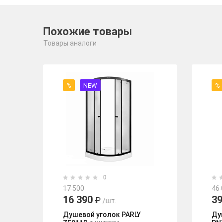
Похожие товары
Товары аналоги
%
NEW
%
0
17 500
46
16 390
39
₽
/шт.
Душевой уголок PARLY
Ду