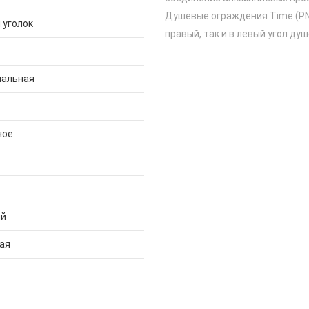
Душевые ограждения Time (PNT
 уголок
правый, так и в левый угол ду
нальная
ное
ий
ая