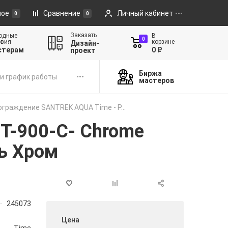
ное
Сравнение
Личный кабинет
0
0
Заказать
одные
В
0
овия
корзине
Дизайн-
стерам
0 ₽
проект
Биржа
и график работы
мастеров
граждение SANTREK AQUA Time - P...
T-900-C- Chrome
ь Хром
245073
Цена