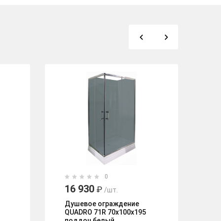
0
16 930
2
₽
/шт.
Душевое ограждение
Ду
QUADRO 71R 70х100х195
80
поддон белый,