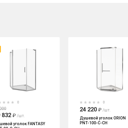
0
0
24 220
 000
₽
/шт.
 832
₽
/шт.
Душевой уголок ORION
PNT-100-C-CH
шевой уголок FANTASY