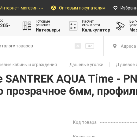
Интернет-магазин
Оптовым покупателям
Избран
ос
Готовые
Расчет
Выг
205-
решения
стоимости
усл
Интерьеры
Калькулятор
Ма
Адреса 
евые кабины и ограждения
Душевые уголки
Душевое о
 SANTREK AQUA Time - PN
о прозрачное 6мм, профил
Код товара