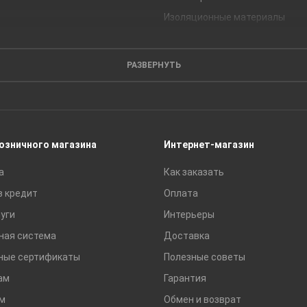
Изоляционные материалы
Кирпич
Листовые материалы
РАЗВЕРНУТЬ
Пиломатериалы
Сайдинг
Строительные блоки
Сухие смеси
розничного магазина
Интернет-магазин
Сетки строительные
а
Как заказать
Тротуарная плитка и бордюры
в кредит
Оплата
уги
Интерьеры
ная система
Доставка
ные сертификаты
Полезные советы
ам
Гарантия
м
Обмен и возврат