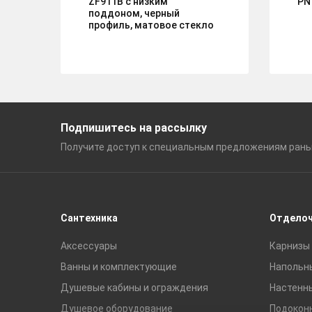
ZF911B с низким
PN
поддоном, черный
профиль, матовое стекло
Подпишитесь на рассылку
Получите доступ к специальным
предложениям ран
Сантехника
Отдело
Аксессуары
Карнизы 
Ванны и комплектующие
Напольн
Душевые кабины и ограждения
Настенн
Душевое оборудование
Подокон