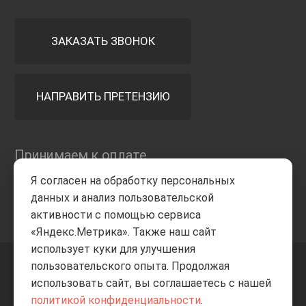
ЗАКАЗАТЬ ЗВОНОК
НАПРАВИТЬ ПРЕТЕНЗИЮ
Принимаем к оплате
Я согласен на обработку персональных
данных и анализ пользовательской
активности с помощью сервиса
«Яндекс.Метрика». Также наш сайт
использует куки для улучшения
пользовательского опыта. Продолжая
+7 8332
205-805
ВВЕРХ
использовать сайт, вы соглашаетесь с нашей
политикой конфиденциальности
.