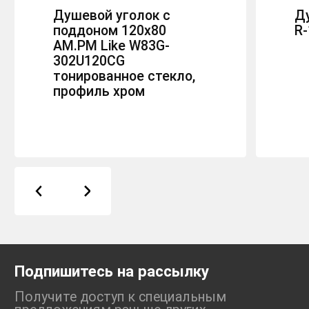
Душевой уголок с
Д
поддоном 120x80
R
AM.PM Like W83G-
302U120CG
тонированное стекло,
профиль хром
Подпишитесь на рассылку
Получите доступ к специальным