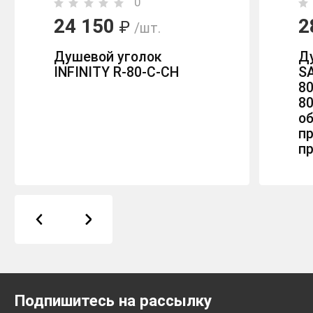
0
24 150
2
₽
/шт.
Душевой уголок
Д
INFINITY R-80-C-CH
SA
8
80
об
пр
п
Подпишитесь на рассылку