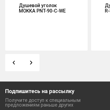
Душевой уголок
Д
MOKKA PNT-90-C-WE
R
Подпишитесь на рассылку
Получите доступ к специальным
предложениям раньше
других