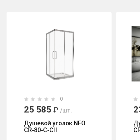
0
25 585
2
₽
/шт.
Душевой уголок NEO
Д
CR-80-C-CH
C