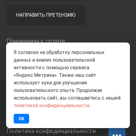
НАПРАВИТЬ ПРЕТЕНЗИЮ
Принимаем к оплате
Я согласен на обработку персональных
данных и анализ пользовательской
активности с помощью сервиса
«Яндекс.Метрика». Также наш сайт
использует куки для улучшения
пользовательского опыта. Продолжая
+7 8332
205-805
ВВЕРХ
использовать сайт, вы соглашаетесь с нашей
политикой конфиденциальности
.
© Все права защищены
ИП Баранов А.С. 2026
OK
Политика конфиденциальности