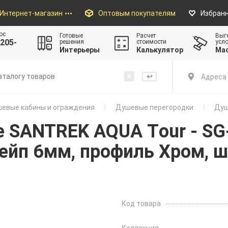
Интернет-магазин
Оптовым покупателям
Избран
ос
Готовые
Расчет
Выг
205-
решения
стоимости
усл
Интерьеры
Калькулятор
Ма
Адреса 
евые кабины и ограждения
Душевые перегородки
Душ
 SANTREK AQUA Тour - SG
ейп 6мм, профиль Хром, ш
Код товара