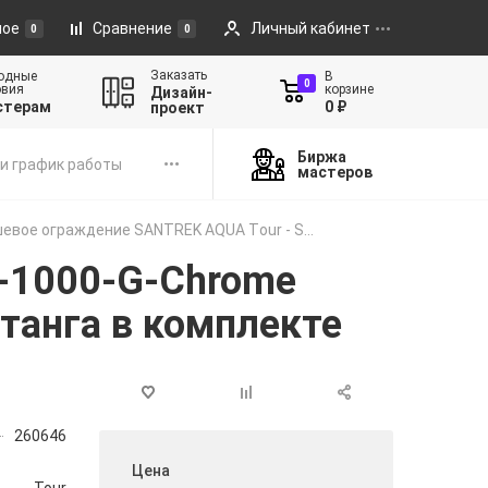
ное
Сравнение
Личный кабинет
0
0
Заказать
одные
В
0
овия
корзине
Дизайн-
стерам
0 ₽
проект
Биржа
и график работы
мастеров
евое ограждение SANTREK AQUA Тour - S...
-1000-G-Chrome
танга в комплекте
260646
Цена