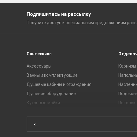
Подпишитесь на рассылку
Получите доступ к специальным
предложениям ран
Сантехника
Отдело
Аксессуары
Карнизы 
Ванны и комплектующие
Напольн
Душевые кабины и ограждения
Настенн
Душевое оборудование
Подокон
Кухонные мойки
Потолок
Мебель для ванной комнаты
Мебель для кухни
Унитазы и инсталляции