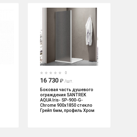
0
16 730
1
₽
/шт.
Боковая часть душевого
Бо
ограждения SANTREK
ог
AQUA Iris- SP-900-G-
AQ
Chrome 900х1850 стекло
Ma
Грейп 6мм, профиль Хром
пр
Ор