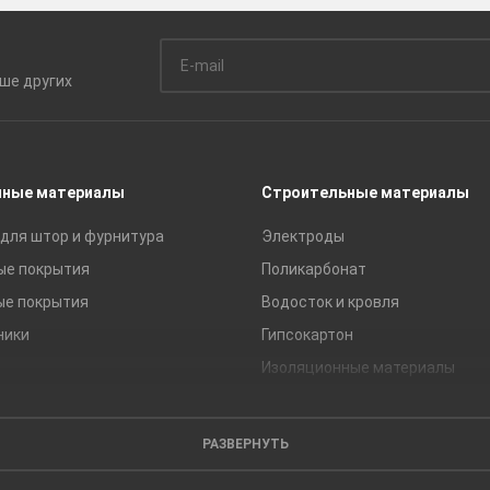
ьше
других
чные материалы
Строительные материалы
для штор и фурнитура
Электроды
ые покрытия
Поликарбонат
ые покрытия
Водосток и кровля
ники
Гипсокартон
Изоляционные материалы
Кирпич
Листовые материалы
РАЗВЕРНУТЬ
Пиломатериалы