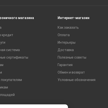
Сайдинг
Строительные блоки
Сухие смеси
розничного магазина
Интернет-магазин
Сетки строительные
а
Как заказать
Тротуарная плитка и бордюры
в кредит
Оплата
уги
Интерьеры
ная система
Доставка
ные сертификаты
Полезные советы
ам
Гарантия
м
Обмен и возврат
 покупателям
Условные обозначения
икам
площадей