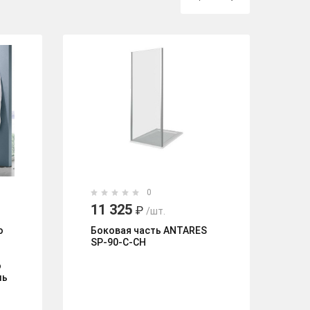
0
11 325
1
₽
/шт.
о
Боковая часть ANTARES
Бо
SP-90-C-CH
ог
AQ
о
Bl
ль
пр
Ч