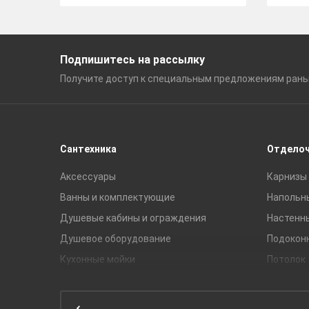
Подпишитесь на рассылку
Получите доступ к специальным
предложениям ран
Сантехника
Отдело
Аксессуары
Карнизы 
Ванны и комплектующие
Напольн
Душевые кабины и ограждения
Настенн
Душевое оборудование
Подокон
Кухонные мойки
Потолок
Мебель для ванной комнаты
Мебель для кухни