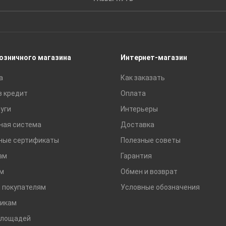
Пиломатериалы
Сайдинг
Строительные блоки
Сухие смеси
розничного магазина
Интернет-магазин
Сетки строительные
а
Как заказать
Тротуарная плитка и бордюры
в кредит
Оплата
уги
Интерьеры
ная система
Доставка
ные сертификаты
Полезные советы
ам
Гарантия
м
Обмен и возврат
 покупателям
Условные обозначения
икам
площадей