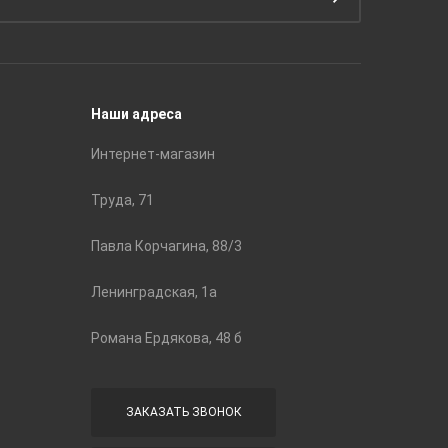
Подготовка поверхности
Принадл
Строите
Наши адреса
Интернет-магазин
Труда, 71
Павла Корчагина, 88/3
Ленинградская, 1а
Романа Ердякова, 48 б
ЗАКАЗАТЬ ЗВОНОК