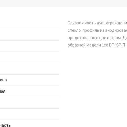
Боковая часть душ. ограждени
стекло, профиль из анодиров
представлено в цвете хром. Д
образной модели Lea DF+SP, П
дона
ная
часть