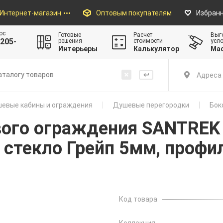
Интернет-магазин
Оптовым покупателям
Избран
ос
Готовые
Расчет
Выг
205-
решения
стоимости
усл
Интерьеры
Калькулятор
Ма
Адреса 
евые кабины и ограждения
Душевые перегородки
Бок
вого ограждения SANTREK 
 стекло Грейп 5мм, профи
Код товара