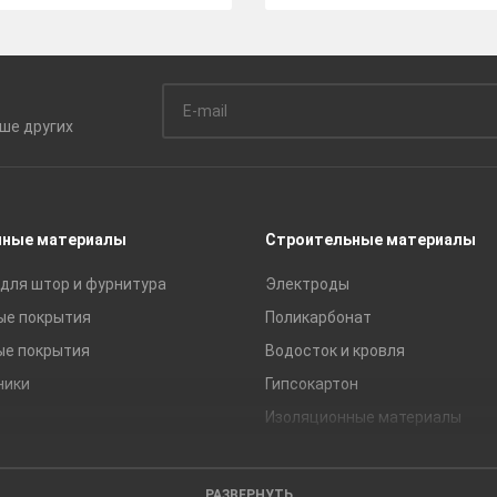
ьше
других
чные материалы
Строительные материалы
для штор и фурнитура
Электроды
ые покрытия
Поликарбонат
ые покрытия
Водосток и кровля
ники
Гипсокартон
Изоляционные материалы
Кирпич
Листовые материалы
РАЗВЕРНУТЬ