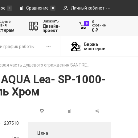
ное
Сравнение
Личный кабинет
0
0
Заказать
одные
В
0
овия
корзине
Дизайн-
стерам
0 ₽
проект
Биржа
и график работы
мастеров
овая часть душевого ограждения SANTRE...
AQUA Lea- SP-1000-
ль Хром
237510
Цена