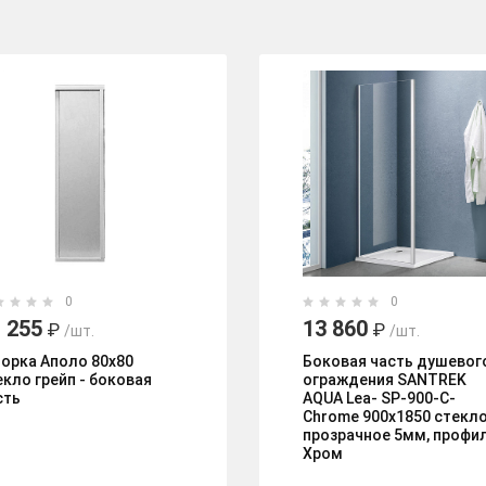
0
0
 255
13 860
₽
₽
/шт.
/шт.
орка Аполо 80х80
Боковая часть душевог
екло грейп - боковая
ограждения SANTREK
сть
AQUA Lea- SP-900-C-
Chrome 900х1850 стекл
прозрачное 5мм, профи
Хром