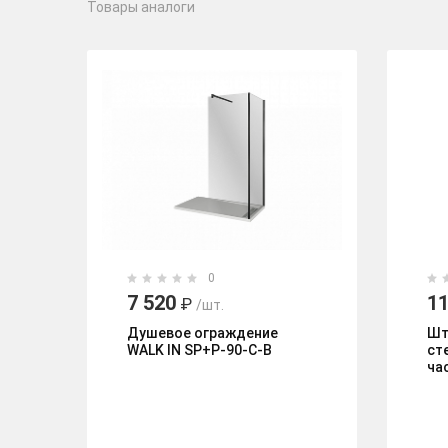
Товары аналоги
0
7 520
11
₽
/шт.
Душевое ограждение
Шт
WALK IN SP+P-90-C-В
ст
ча