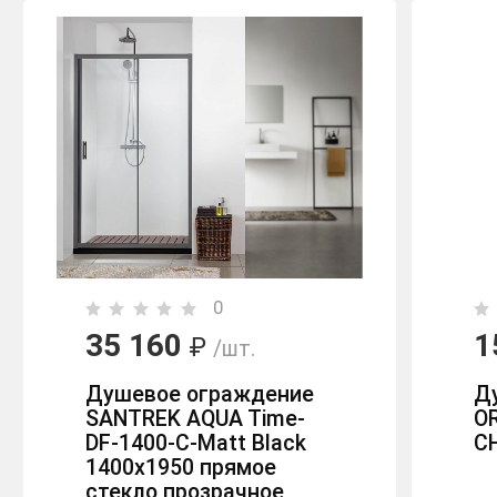
0
35 160
1
₽
/шт.
Душевое ограждение
Д
SANTREK AQUA Time-
O
DF-1400-C-Matt Black
C
1400х1950 прямое
стекло прозрачное