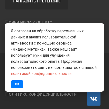
НАПРАВИТЬ ПРЕТЕНЗИЮ
Принимаем к оплате
Я согласен на обработку персональных
данных и анализ пользовательской
активности с помощью сервиса
«Яндекс.Метрика». Также наш сайт
использует куки для улучшения
пользовательского опыта. Продолжая
+7 8332
205-805
ВВЕРХ
использовать сайт, вы соглашаетесь с нашей
политикой конфиденциальности
.
© Все права защищены
ИП Баранов А.С. 2026
OK
Политика конфиденциальности