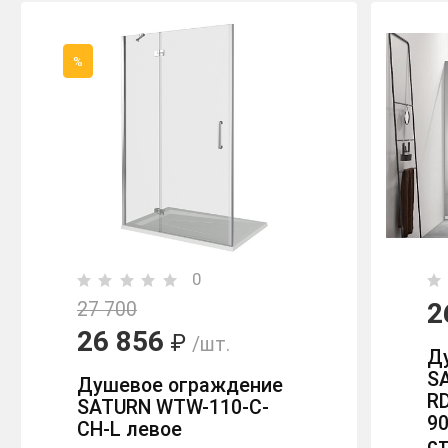
%
0
2
27 700
26 856
₽
/шт.
Д
S
Душевое ограждение
R
SATURN WTW-110-C-
9
CH-L левое
с