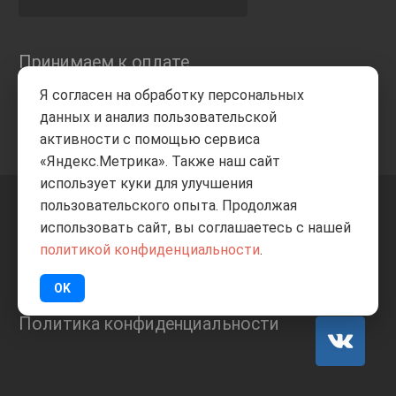
Принимаем к оплате
Я согласен на обработку персональных
данных и анализ пользовательской
активности с помощью сервиса
«Яндекс.Метрика». Также наш сайт
использует куки для улучшения
пользовательского опыта. Продолжая
+7 8332
205-805
ВВЕРХ
использовать сайт, вы соглашаетесь с нашей
политикой конфиденциальности
.
© Все права защищены
ИП Баранов А.С. 2026
OK
Политика конфиденциальности